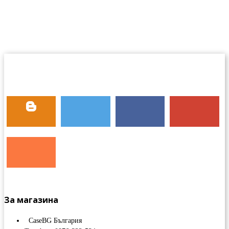
За магазина
CaseBG България