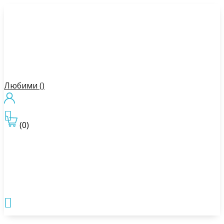
Любими (
)

(0)
