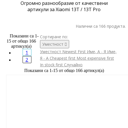
Огромно разнообразие от качествени
артикули за Xiaomi 13T / 13T Pro
Налични са 166 продукта.
Показани са 1-
Сортиране по:
15 от общо 166
Уместност

артикул(а)
Уместност
Newest First
Име, А - Я
Име,
1
Я - А
Cheapest first
Most expensive first
2
In stock first
Случайно
Показани са 1-15 от общо 166 артикул(а)