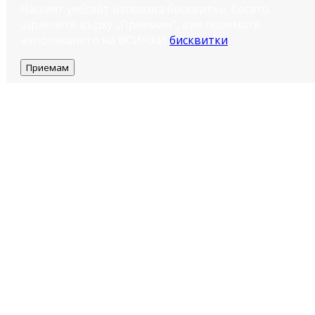
Нашият уебсайт използва бисквитки. Когато
щракнете върху „Приемам“, вие приемате
използването на ВСИЧКИ
бисквитки
.
Приемам