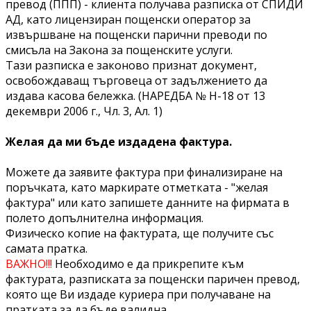
превод (ППП) - клиента получава разписка от СПИДИ
АД, като лицензиран пощенски оператор за
извършване на пощенски парични преводи по
смисъла на Закона за пощенските услуги.
Тази разписка е законово признат документ,
освобождаващ търговеца от задължението да
издава касова бележка. (НАРЕДБА № Н-18 от 13
декември 2006 г., Чл. 3, Ал. 1)
Желая да ми бъде издадена фактура.
Можете да заявите фактура при финализиране на
поръчката, като маркирате отметката - "желая
фактура" или като запишете данните на фирмата в
полето допълнителна информация.
Физическо копие на фактурата, ще получите със
самата пратка.
ВАЖНО!!!
Необходимо е да прикрепите към
фактурата, разписката за пощенски паричен превод,
която ще Ви издаде куриера при получаване на
пратката за да бъде валидна.