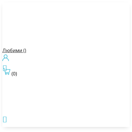
Любими (
)

(0)
