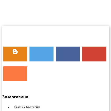
За магазина
CaseBG България