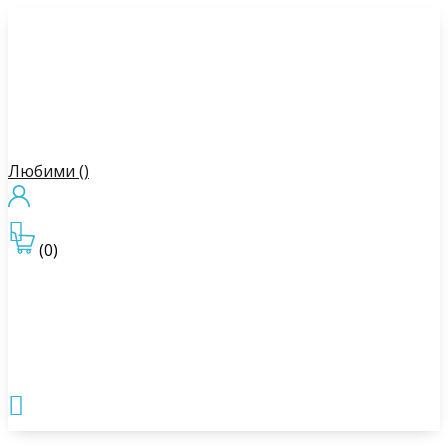
Любими (
)

(0)
