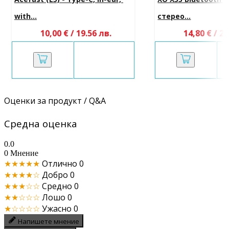
with...
стерео...
10,00 € / 19.56 лв.
14,80 € / 28
Оценки за продукт / Q&A
Средна оценка
0.0
0 Мнение
★★★★★
Отлично
0
★★★★☆
Добро
0
★★★☆☆
Средно
0
★★☆☆☆
Лошо
0
★☆☆☆☆
Ужасно
0
Напишете мнение