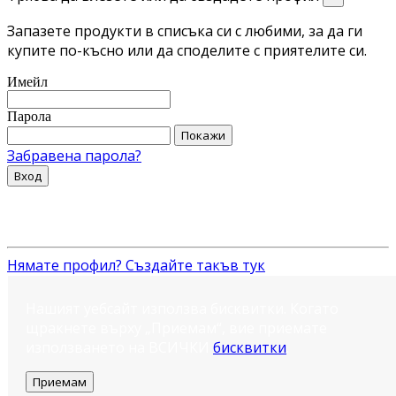
Запазете продукти в списъка си с любими, за да ги
купите по-късно или да споделите с приятелите си.
Имейл
Парола
Покажи
Забравена парола?
Вход
Нямате профил? Създайте такъв тук
Нашият уебсайт използва бисквитки. Когато
щракнете върху „Приемам“, вие приемате
използването на ВСИЧКИ
бисквитки
.
Приемам