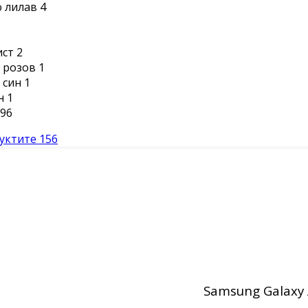
 лилав
4
ист
2
 розов
1
 син
1
н
1
96
уктите
156
Samsung Galaxy