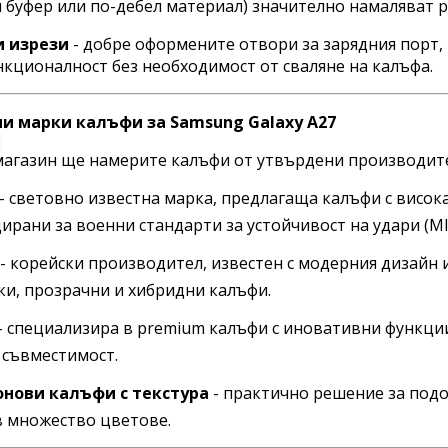
буфер или по-дебел материал) значително намаляват р
и изрези
- добре оформените отвори за зарядния порт,
кционалност без необходимост от сваляне на калъфа.
и марки калъфи за Samsung Galaxy A27
магазин ще намерите калъфи от утвърдени производите
- световно известна марка, предлагаща калъфи с висок
рани за военни стандарти за устойчивост на удари (MI
- корейски производител, известен с модерния дизайн 
ки, прозрачни и хибридни калъфи.
- специализира в premium калъфи с иновативни функции
 съвместимост.
нови калъфи с текстура
- практично решение за подо
в множество цветове.