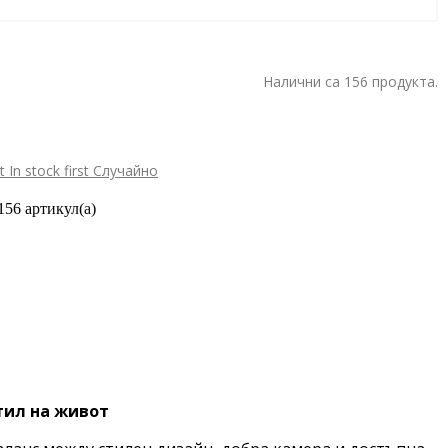
Налични са 156 продукта.
st
In stock first
Случайно
156 артикул(а)
тил на живот