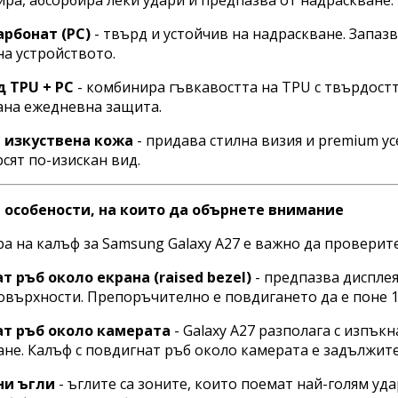
ра, абсорбира леки удари и предпазва от надраскване.
рбонат (PC)
- твърд и устойчив на надраскване. Запаз
на устройството.
 TPU + PC
- комбинира гъвкавостта на TPU с твърдостт
ана ежедневна защита.
 изкуствена кожа
- придава стилна визия и premium ус
сят по-изискан вид.
особености, на които да обърнете внимание
а на калъф за Samsung Galaxy A27 е важно да проверит
т ръб около екрана (raised bezel)
- предпазва дисплея
върхности. Препоръчително е повдигането да е поне 1
т ръб около камерата
- Galaxy A27 разполага с изпък
не. Калъф с повдигнат ръб около камерата е задължит
ни ъгли
- ъглите са зоните, които поемат най-голям уда