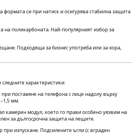
ва формата си при натиск и осигурява стабилна защита
а на поликарбоната. Най-популярният избор за
ещане. Подходяща за бизнес употреба или за хора,
е следните характеристики:
 при поставяне на телефона с лице надолу върху
–1,5 мм.
нал камерен модул, което го прави особено уязвим на
елен за дългосрочна защита на лещите.
р при изпускане. Подсилените ъгли (с вграден