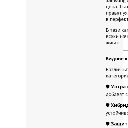
Samsung G
цена. Тън
правят уя
в перфект
В тази ка
всеки на
живот.
Видове к
Различнит
категории
🛡️
Ултра
добавят с
🛡️
Хибрид
устойчиво
🛡️
Защитн