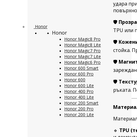
удара при
повърхно
🛡️
Прозр
Honor
TPU или п
Honor
Honor Magic8 Pro
🛡️
Кожени
Honor Magic8 Lite
стойка. П
Honor Magic7 Pro
Honor Magic7 Lite
🛡️
Магни
Honor Magic6 Pro
Honor 600 Smart
зареждан
Honor 600 Pro
Honor 600
🛡️
Тексту
Honor 600 Lite
ръката. П
Honor 400 Pro
Honor 400 Lite
Honor 200 Smart
Материал
Honor 200 Pro
Honor 200 Lite
Материал
🔹
TPU (т