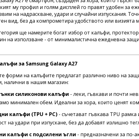
alaxy A27 е смартфон, създаден за хора, които търсят 
кият му профил и голям дисплей го правят удобен за еж
звим на надраскване, удари и случайни изпускания. То
ен вид, без да компрометира удобството или визията м
тегория ще намерите богат избор от калъфи, протектори
чин на използване - от минималистична ежедневна защи
алъфи за Samsung Galaxy A27
е форми на калъфите предлагат различно ниво на защи
, налични в нашия магазин:
тънки силиконови калъфи
- леки, гъвкави и почти не
амо минимален обем. Идеални за хора, които ценят ком
ни калъфи (TPU + PC)
- съчетават гъвкава TPU рамка 
ст на удари при изпускане, без да добавят излишно тег
и калъфи с подсилени ъгли
- предназначени за по-а