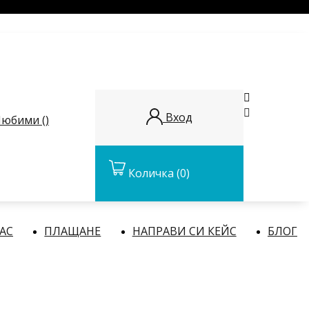


Вход
юбими (
)
Количка
(0)
НАС
ПЛАЩАНЕ
НАПРАВИ СИ КЕЙС
БЛОГ