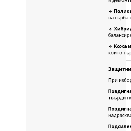
и демонти
🔹
Полика
на гърба 
🔹
Хибрид
балансир
🔹
Кожа и
които тър
Защитни 
При избор
Повдигна
твърди по
Повдигна
надрасква
Подсиле