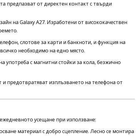
ата предпазват от директен контакт с твърди
зайн на Galaxy A27. Изработени от висококачествен
ремето.
елефон, слотове за карти и банкноти, и функция на
 всичко необходимо на едно място.
а употреба с магнитни стойки за кола, безжично
т и предотвратяват изплъзването на телефона от
 ежедневното усещане при използване:
носване материал с добро сцепление. Лесно се монтира