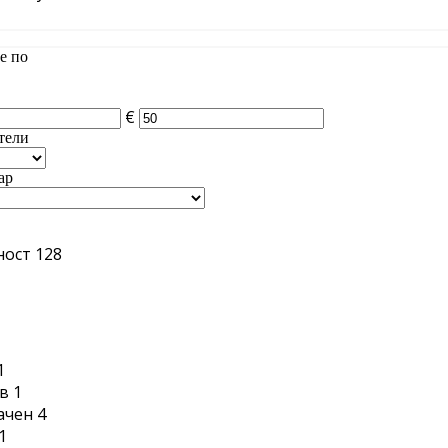
е по
€
тели
ар
ност
128
1
1
в
1
ачен
4
1