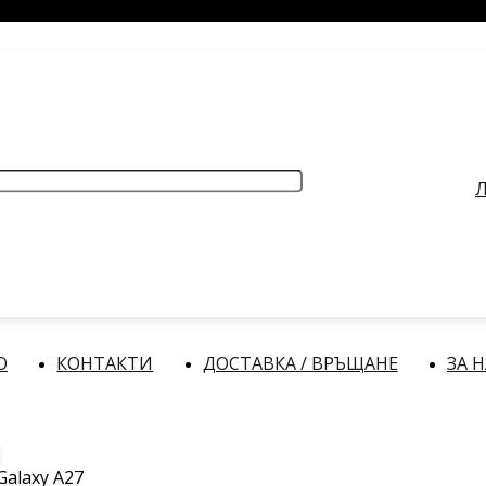
РАБОТНО ВРЕМЕ
: Делнични дни: от 9:00 до 17:00 часа
Л
О
КОНТАКТИ
ДОСТАВКА / ВРЪЩАНЕ
ЗА 
alaxy A27