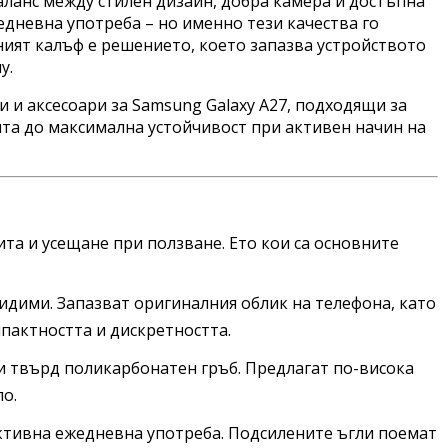
баланс между стилен дизайн, добра камера и достъпна
едневна употреба – но именно тези качества го
чният калъф е решението, което запазва устройството
у.
 и аксесоари за Samsung Galaxy A27, подходящи за
та до максимална устойчивост при активен начин на
та и усещане при ползване. Ето кои са основните
видими. Запазват оригиналния облик на телефона, като
пактността и дискретността.
и твърд поликарбонатен гръб. Предлагат по-висока
ло.
ктивна ежедневна употреба. Подсилените ъгли поемат