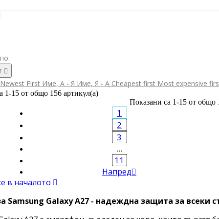
по:
т

Newest First
Име, А - Я
Име, Я - А
Cheapest first
Most expensive fir
а 1-15 от общо 156 артикул(а)
Показани са 1-15 от общо 
1
2
3
…
11
Напред

се в началото

а Samsung Galaxy A27 - надеждна защита за всеки с