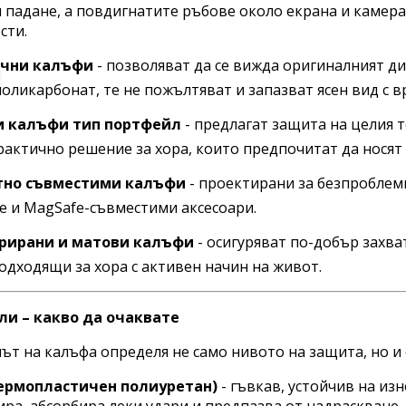
 падане, а повдигнатите ръбове около екрана и камер
сти.
ачни калъфи
- позволяват да се вижда оригиналният ди
оликарбонат, те не пожълтяват и запазват ясен вид с в
 калъфи тип портфейл
- предлагат защита на целия т
рактично решение за хора, които предпочитат да носят
тно съвместими калъфи
- проектирани за безпроблемн
е и MagSafe-съвместими аксесоари.
рирани и матови калъфи
- осигуряват по-добър захва
одходящи за хора с активен начин на живот.
и – какво да очаквате
ът на калъфа определя не само нивото на защита, но и
ермопластичен полиуретан)
- гъвкав, устойчив на из