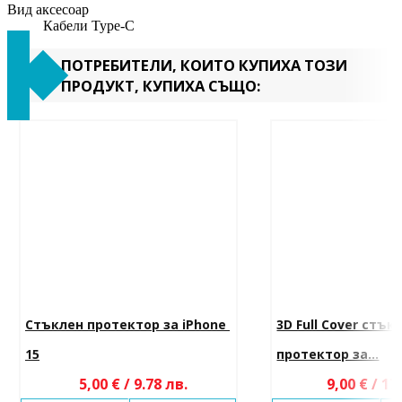
Вид аксесоар
Кабели Type-C
ПОТРЕБИТЕЛИ, КОИТО КУПИХА ТОЗИ
ПРОДУКТ, КУПИХА СЪЩО:
Стъклен протектор за iPhone 
3D Full Cover стък
15
протектор за...
5,00 € / 9.78 лв.
9,00 € / 17