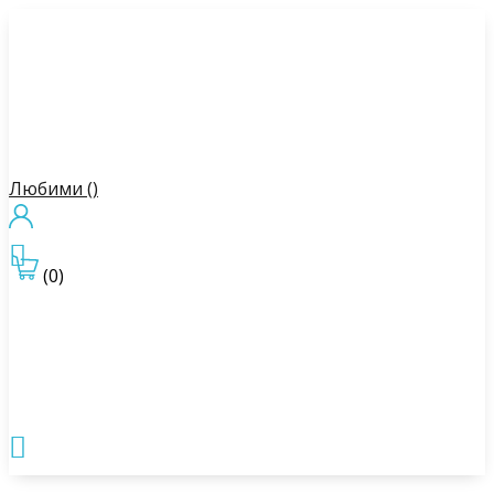
Любими (
)

(0)
