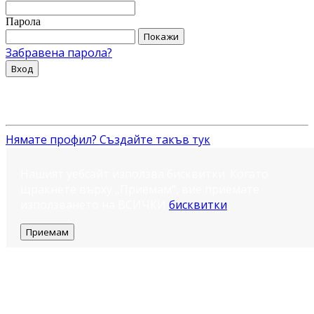
Парола
Покажи
Забравена парола?
Вход
Нямате профил? Създайте такъв тук
Нашият уебсайт използва бисквитки. Когато
щракнете върху „Приемам“, вие приемате
използването на ВСИЧКИ
бисквитки
.
Приемам