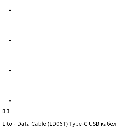


Lito - Data Cable (LD06T) Type-C USB кабел