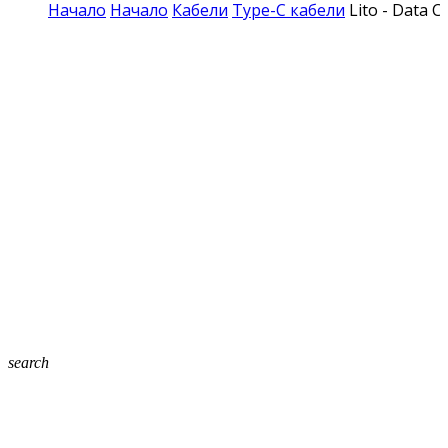
Начало
Начало
Кабели
Type-C кабели
Lito - Data 
search