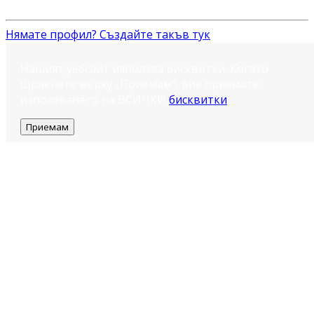
Нямате профил? Създайте такъв тук
Нашият уебсайт използва бисквитки. Когато
щракнете върху „Приемам“, вие приемате
използването на ВСИЧКИ
бисквитки
.
Приемам