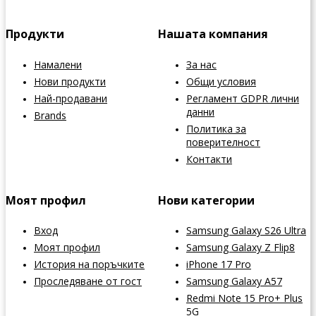
Продукти
Нашата компания
Намалени
За нас
Нови продукти
Общи условия
Най-продавани
Регламент GDPR лични
данни
Brands
Политика за
поверителност
Контакти
Моят профил
Нови категории
Вход
Samsung Galaxy S26 Ultra
Моят профил
Samsung Galaxy Z Flip8
История на поръчките
iPhone 17 Pro
Проследяване от гост
Samsung Galaxy A57
Redmi Note 15 Pro+ Plus
5G