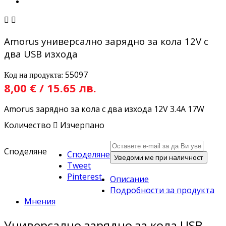


Amorus универсално зарядно за кола 12V с
два USB изхода
55097
Код на продукта:
8,00 € / 15.65 лв.
Amorus зарядно за кола с два изхода 12V 3.4A 17W
Количество

Изчерпано
Споделяне
Споделяне
Уведоми ме при наличност
Tweet
Pinterest
Описание
Подробности за продукта
Мнения
Универсално зарядно за кола USB