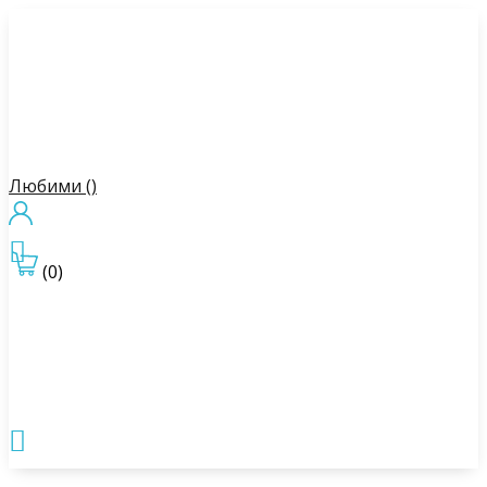
Любими (
)

(0)
