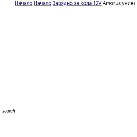
Начало
Начало
Зарядно за кола 12V
Amorus универ
search