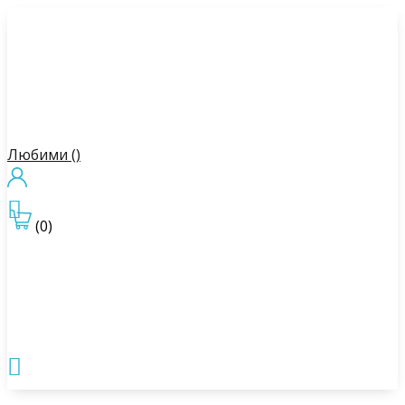
Любими (
)

(0)
