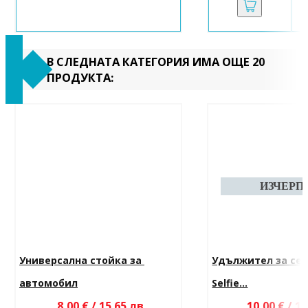
В СЛЕДНАТА КАТЕГОРИЯ ИМА ОЩЕ 20
ПРОДУКТА:
Универсална стойка за 
Удължител за се
автомобил
Selfie...
8,00 € / 15.65 лв.
10,00 € / 19