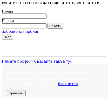
купите по-късно или да споделите с приятелите си.
Имейл
Парола
Покажи
Забравена парола?
Вход
Нямате профил? Създайте такъв тук
Нашият уебсайт използва бисквитки. Когато
щракнете върху „Приемам“, вие приемате
използването на ВСИЧКИ
бисквитки
.
Приемам