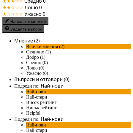
★★★☆☆
Средно
0
★★☆☆☆
Лошо
0
★☆☆☆☆
Ужасно
0
Напишете мнение
Задайте въпрос
Мнение (2)
Всички мнения (2)
Отлично (1)
Добро (1)
Средно (0)
Лошо (0)
Ужасно (0)
Въпроси и отговори (0)
Най-нови
Подреди по:
Най-нови
Най-стари
Висок рейтинг
Нисък рейтинг
Helpful
Най-нови
Подреди по:
Най-нови
Най-стари