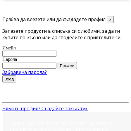
Трябва да влезете или да създадете профил
×
Запазете продукти в списъка си с любими, за да ги
купите по-късно или да споделите с приятелите си.
Имейл
Парола
Покажи
Забравена парола?
Вход
Нямате профил? Създайте такъв тук
Нашият уебсайт използва бисквитки. Когато
щракнете върху „Приемам“, вие приемате