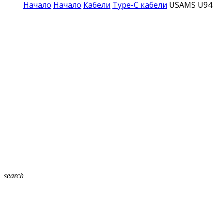
Начало
Начало
Кабели
Type-C кабели
USAMS U94 T
search