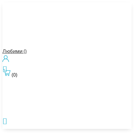
Любими (
)

(0)
