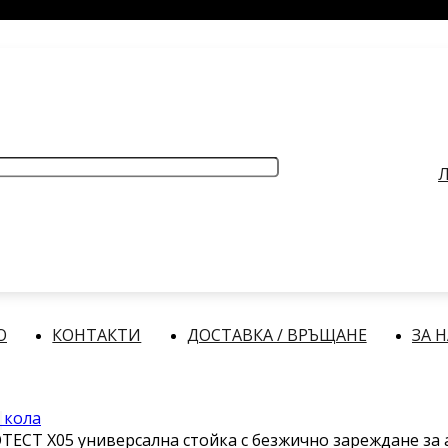
РАБОТНО ВРЕМЕ
: Делнични дни: от 9:00 до 17:00 часа
Л
О
КОНТАКТИ
ДОСТАВКА / ВРЪЩАНЕ
ЗА 
 кола
TECT X05 универсална стойка с безжично зареждане за