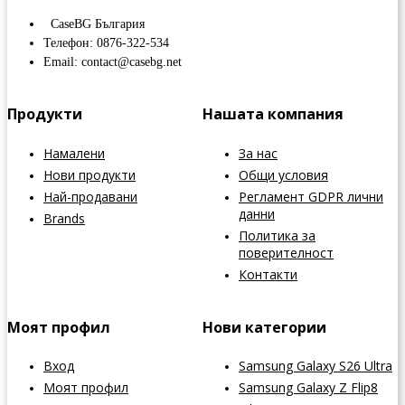
CaseBG България
Телефон: 0876-322-534
Email: contact@casebg.net
Продукти
Нашата компания
Намалени
За нас
Нови продукти
Общи условия
Най-продавани
Регламент GDPR лични
данни
Brands
Политика за
поверителност
Контакти
Моят профил
Нови категории
Вход
Samsung Galaxy S26 Ultra
Моят профил
Samsung Galaxy Z Flip8