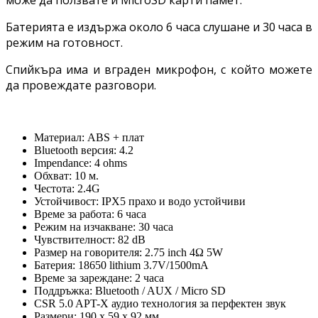
може да ползвате и MicroSD карти памет.
Батерията е издържа около 6 часа слушане и 30 часа в
режим на готовност.
Спийкъра има и вграден микрофон, с който можете
да провеждате разговори.
Материал: ABS + плат
Bluetooth версия: 4.2
Impendance: 4 ohms
Обхват: 10 м.
Честота: 2.4G
Устойчивост: IPX5 прахо и водо устойчиви
Време за работа: 6 часа
Режим на изчакване: 30 часа
Чувствителност: 82 dB
Размер на говорителя: 2.75 inch 4Ω 5W
Батерия: 18650 lithium 3.7V/1500mA
Време за зареждане: 2 часа
Поддръжка: Bluetooth / AUX / Micro SD
CSR 5.0 APT-X аудио технология за перфектен звук
Размери: 190 х 59 х 92 мм.