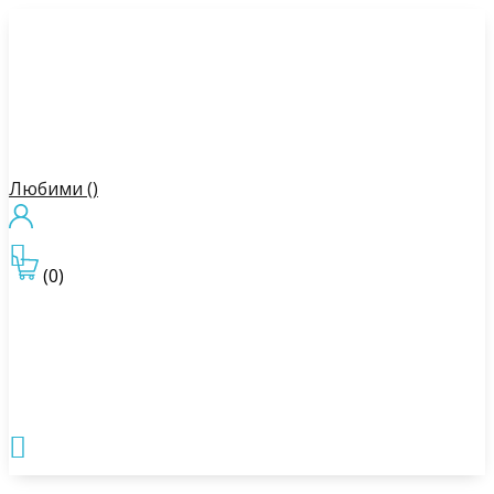
Любими (
)

(0)
