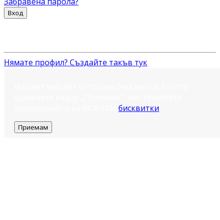
Забравена парола?
Вход
Нямате профил? Създайте такъв тук
Нашият уебсайт използва бисквитки. Когато
щракнете върху „Приемам“, вие приемате
използването на ВСИЧКИ
бисквитки
.
Приемам