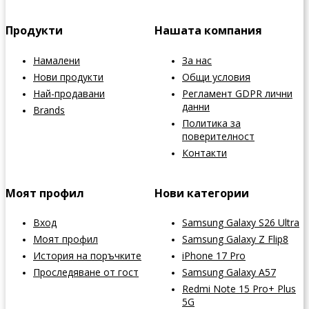
Продукти
Нашата компания
Намалени
За нас
Нови продукти
Общи условия
Най-продавани
Регламент GDPR лични
данни
Brands
Политика за
поверителност
Контакти
Моят профил
Нови категории
Вход
Samsung Galaxy S26 Ultra
Моят профил
Samsung Galaxy Z Flip8
История на поръчките
iPhone 17 Pro
Проследяване от гост
Samsung Galaxy A57
Redmi Note 15 Pro+ Plus
5G