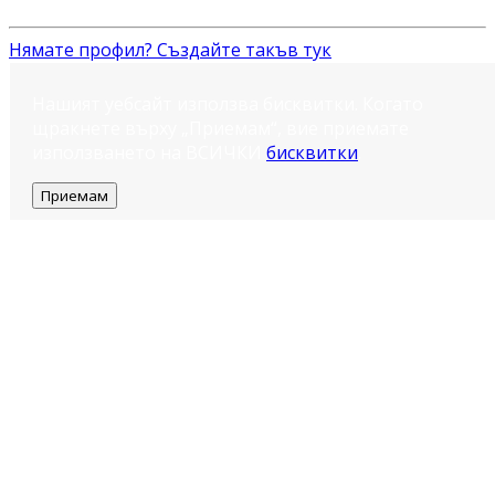
Нямате профил? Създайте такъв тук
Нашият уебсайт използва бисквитки. Когато
щракнете върху „Приемам“, вие приемате
използването на ВСИЧКИ
бисквитки
.
Приемам