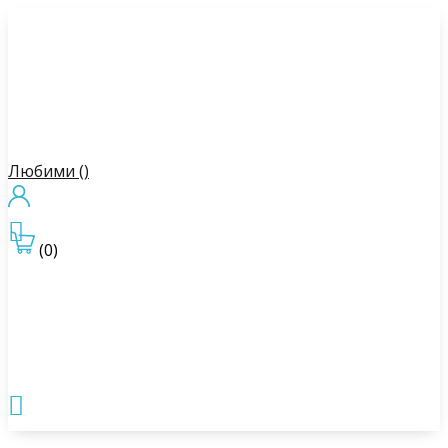
Любими (
)

(0)
