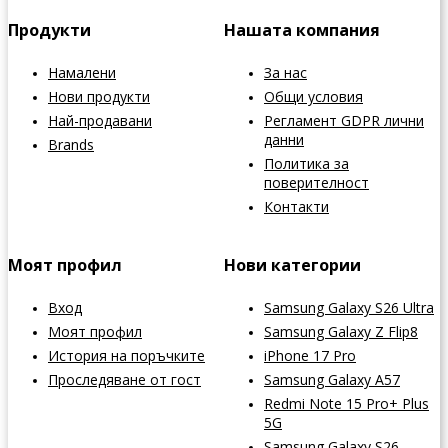
Продукти
Нашата компания
Намалени
За нас
Нови продукти
Общи условия
Най-продавани
Регламент GDPR лични
данни
Brands
Политика за
поверителност
Контакти
Моят профил
Нови категории
Вход
Samsung Galaxy S26 Ultra
Моят профил
Samsung Galaxy Z Flip8
История на поръчките
iPhone 17 Pro
Проследяване от гост
Samsung Galaxy A57
Redmi Note 15 Pro+ Plus
5G
Samsung Galaxy S26