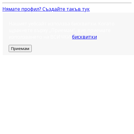
Нямате профил? Създайте такъв тук
Нашият уебсайт използва бисквитки. Когато
щракнете върху „Приемам“, вие приемате
използването на ВСИЧКИ
бисквитки
.
Приемам