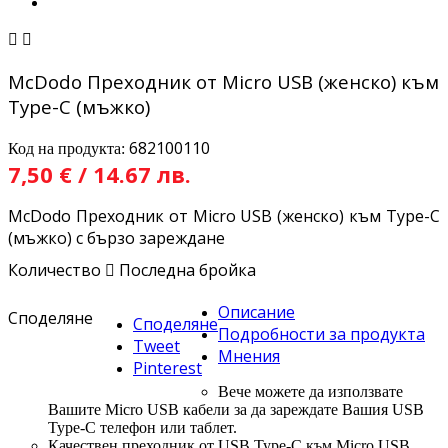


McDodo Преходник от Micro USB (женско) към
Type-C (мъжко)
682100110
Код на продукта:
7,50 € / 14.67 лв.
McDodo Преходник от Micro USB (женско) към Type-C
(мъжко) с бързо зареждане
Количество

Последна бройка
Описание
Споделяне
Споделяне
Подробности за продукта
Tweet
Мнения
Pinterest
Вече можете да използвате
Вашите Micro USB кабели за да зареждате Вашия USB
Type-C телефон или таблет.
Качествен преходник от USB Type-C към Micro USB.