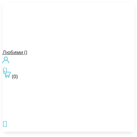
Любими (
)

(0)
