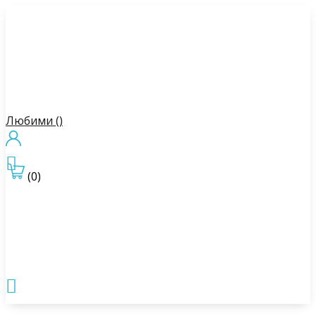
Любими (
)

(0)
