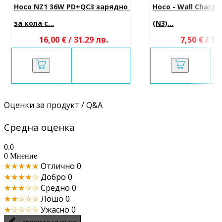
Hoco NZ1 36W PD+QC3 зарядно 
Hoco - Wall Charger
за кола с...
(N3)...
16,00 € / 31.29 лв.
7,50 € / 14
Оценки за продукт / Q&A
Средна оценка
0.0
0 Мнение
★★★★★
Отлично
0
★★★★☆
Добро
0
★★★☆☆
Средно
0
★★☆☆☆
Лошо
0
★☆☆☆☆
Ужасно
0
Напишете мнение