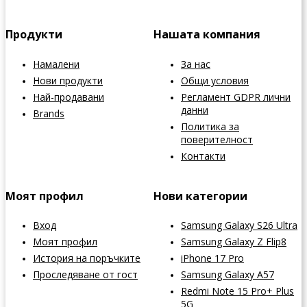
Продукти
Нашата компания
Намалени
За нас
Нови продукти
Общи условия
Най-продавани
Регламент GDPR лични
данни
Brands
Политика за
поверителност
Контакти
Моят профил
Нови категории
Вход
Samsung Galaxy S26 Ultra
Моят профил
Samsung Galaxy Z Flip8
История на поръчките
iPhone 17 Pro
Проследяване от гост
Samsung Galaxy A57
Redmi Note 15 Pro+ Plus
5G