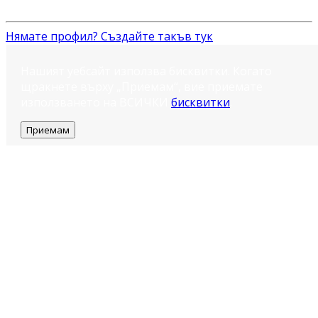
Нямате профил? Създайте такъв тук
Нашият уебсайт използва бисквитки. Когато
щракнете върху „Приемам“, вие приемате
използването на ВСИЧКИ
бисквитки
.
Приемам