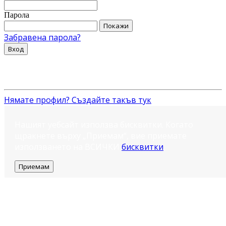
Парола
Покажи
Забравена парола?
Вход
Нямате профил? Създайте такъв тук
Нашият уебсайт използва бисквитки. Когато
щракнете върху „Приемам“, вие приемате
използването на ВСИЧКИ
бисквитки
.
Приемам