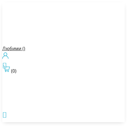
Любими (
)

(0)
