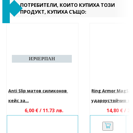
ПОТРЕБИТЕЛИ, КОИТО КУПИХА ТОЗИ
ПРОДУКТ, КУПИХА СЪЩО:
Anti Slip матов силиконов 
Ring Armor MagSaf
кейс за...
удароустойчив кей
6,00 € / 11.73 лв.
14,80 € / 28