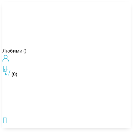
Любими (
)

(0)
