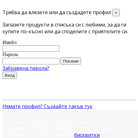
Трябва да влезете или да създадете профил
×
Запазете продукти в списъка си с любими, за да ги
купите по-късно или да споделите с приятелите си.
Имейл
Парола
Покажи
Забравена парола?
Вход
Нямате профил? Създайте такъв тук
Нашият уебсайт използва бисквитки. Когато
щракнете върху „Приемам“, вие приемате
използването на ВСИЧКИ
бисквитки
.