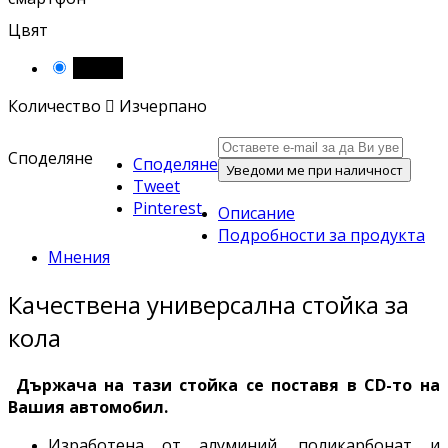
Цвят
Черен
Количество

Изчерпано
Споделяне
Споделяне
Уведоми ме при наличност
Tweet
Pinterest
Описание
Подробности за продукта
Мнения
Качествена универсална стойка за
кола
Държача на тази стойка се поставя в CD-то на
Вашия автомобил.
Изработена от алуминий, поликарбонат и