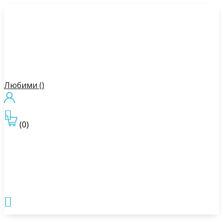
Любими (
)

(0)
