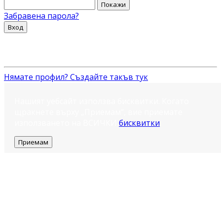
Покажи
Забравена парола?
Вход
Нямате профил? Създайте такъв тук
Нашият уебсайт използва бисквитки. Когато
щракнете върху „Приемам“, вие приемате
използването на ВСИЧКИ
бисквитки
.
Приемам