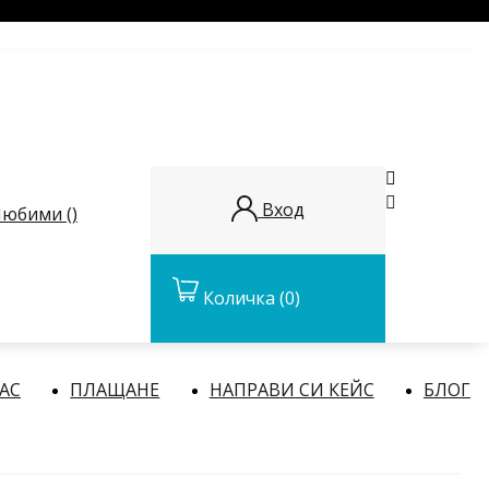


Вход
юбими (
)
Количка
(0)
НАС
ПЛАЩАНЕ
НАПРАВИ СИ КЕЙС
БЛОГ