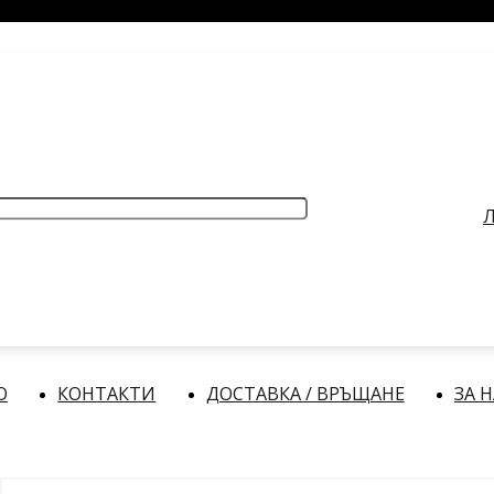
РАБОТНО ВРЕМЕ
: Делнични дни: от 9:00 до 17:00 часа
Л
О
КОНТАКТИ
ДОСТАВКА / ВРЪЩАНЕ
ЗА 