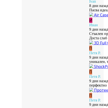
Ivan
8 дни наза
Пасва идеа
Air Cas
И
Иван
9 дни наза
Стъклен пр
Доста слаб
3D Full
П
Петя Р.
9 дни наза
уникален, 
ShockPr
П
Петя Р.
9 дни наза
перфектно
Протект
П
Петя Р.
9 дни наза