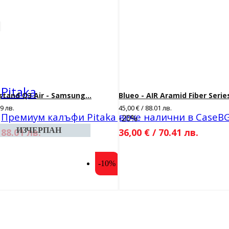
Pitaka
stand Q3 Air - Samsung...
Blueo - AIR Aramid Fiber Series 
79 лв.
45,00 € / 88.01 лв.
Премиум калъфи Pitaka вече налични в CaseB
-20%
 88.01 лв.
36,00 € / 70.41 лв.
-10%