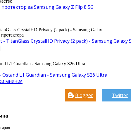
чество
протектор за Samsung Galaxy Z Flip 8 5G
д
TitanGlass CrystalHD Privacy (2 pack) - Samsung Galax
е протектора
t - TitanGlass CrystalHD Privacy (2 pack) - Samsung Galaxy 
д
tand L1 Guardian - Samsung Galaxy S26 Ultra
- Ostand L1 Guardian - Samsung Galaxy S26 Ultra
ки мнения
Blogger
Twitter
ина
гария