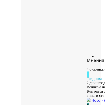
Мнения 
4.6 оценка
Т
Тодорова
2 дни наза
Всичко е н
Благодаря 
винаги сте 
Hoco - 