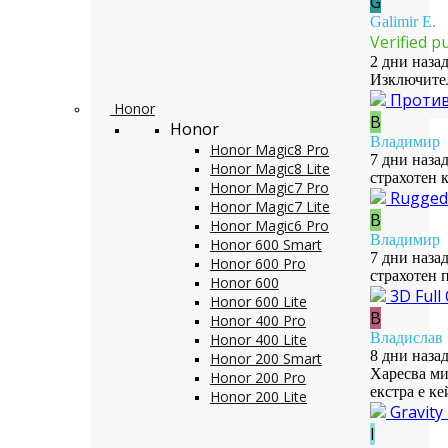
G
Galimir E.
Verified p
2 дни наза
Изключител
Противо
Honor
В
Honor
Владимир
Honor Magic8 Pro
7 дни наза
Honor Magic8 Lite
страхотен к
Honor Magic7 Pro
Rugged 
Honor Magic7 Lite
В
Honor Magic6 Pro
Владимир
Honor 600 Smart
7 дни наза
Honor 600 Pro
страхотен 
Honor 600
3D Full
Honor 600 Lite
В
Honor 400 Pro
Владислав
Honor 400 Lite
8 дни наза
Honor 200 Smart
Харесва м
Honor 200 Pro
екстра е к
Honor 200 Lite
Gravit
I