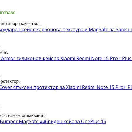
urchase
д
но добро качество .
ударен кейс с карбонова текстура и MagSafe за Samsung 
д
ейс.
Armor силиконов кейс за Xiaomi Redmi Note 15 Pro+ Plus
д
протектор.
 Cover стъклен протектор за Xiaomi Redmi Note 15 Pro+ Pl
д
и
ейса, нямам оплаквания
y Bumper MagSafe хибриден кейс за OnePlus 15