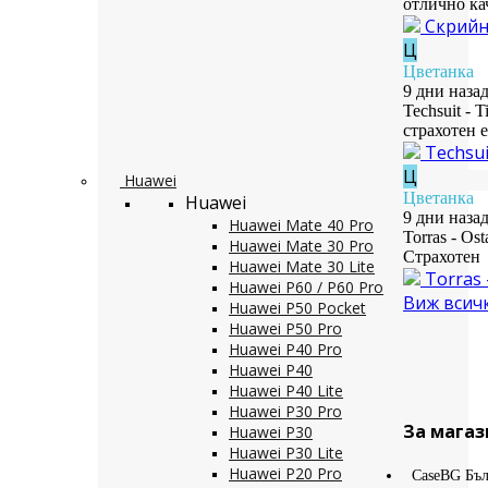
отлично ка
Скрийн 
Ц
Цветанка
9 дни наза
Techsuit - 
страхотен 
Techsui
Ц
Huawei
Цветанка
Huawei
9 дни наза
Huawei Mate 40 Pro
Torras - Os
Huawei Mate 30 Pro
Страхотен
Huawei Mate 30 Lite
Torras 
Huawei P60 / P60 Pro
Виж всич
Huawei P50 Pocket
Huawei P50 Pro
Huawei P40 Pro
Huawei P40
Huawei P40 Lite
Huawei P30 Pro
За магаз
Huawei P30
Huawei P30 Lite
Huawei P20 Pro
CaseBG Бъл