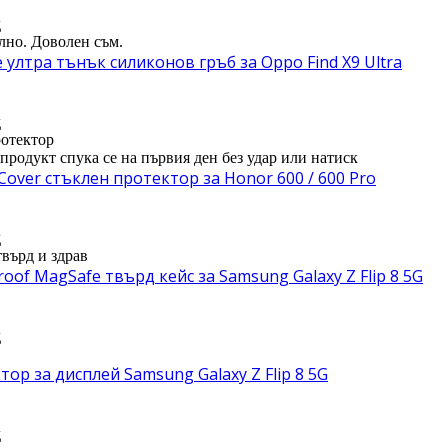
д
лно. Доволен съм.
e ултра тънък силиконов гръб за Oppo Find X9 Ultra
д
отектор
 продукт спука се на първия ден без удар или натиск
 Cover стъклен протектор за Honor 600 / 600 Pro
д
твърд и здрав
oof MagSafe твърд кейс за Samsung Galaxy Z Flip 8 5G
д
ор за дисплей Samsung Galaxy Z Flip 8 5G
д