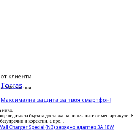
от клиенти
Torras
 от 2663 мнения
Максимална защита за твоя смартфон!
д
а ниво.
още веднъж за бързата доставка на поръчаните от мен артикули. 
безупречни и коректни, а про...
Wall Charger Special (N3) зарядно адаптер 3A 18W