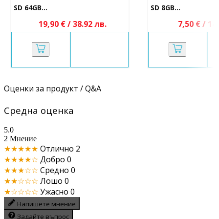
SD 64GB...
SD 8GB...
19,90 € / 38.92 лв.
7,50 € / 14
Оценки за продукт / Q&A
Средна оценка
5.0
2 Мнение
★★★★★
Отлично
2
★★★★☆
Добро
0
★★★☆☆
Средно
0
★★☆☆☆
Лошо
0
★☆☆☆☆
Ужасно
0
Напишете мнение
Задайте въпрос