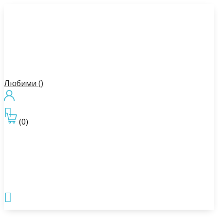
Любими (
)

(0)
