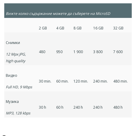
Вижте колко съдържание можете да съберете на
MicroSD
2 GB
4 GB
8 GB
16 GB
32 GB
Снимки
480
950
1 900
3 800
7 600
12 Mpx JPG,
high quality
Видео
30 min.
60 min.
120 min.
240 min.
480 min.
Full HD, 9 Mbps
Музика
30 h
60 h
240 h
240 h
480 h
MP3, 128 kbps