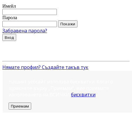
Имейл
Парола
Покажи
Забравена парола?
Вход
Нямате профил? Създайте такъв тук
Нашият уебсайт използва бисквитки. Когато
щракнете върху „Приемам“, вие приемате
използването на ВСИЧКИ
бисквитки
.
Приемам