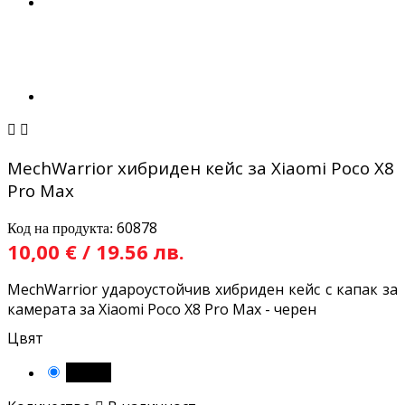


MechWarrior хибриден кейс за Xiaomi Poco X8
Pro Max
60878
Код на продукта:
10,00 € / 19.56 лв.
MechWarrior удароустойчив хибриден кейс с капак за
камерата за Xiaomi Poco X8 Pro Max - черен
Цвят
Черен