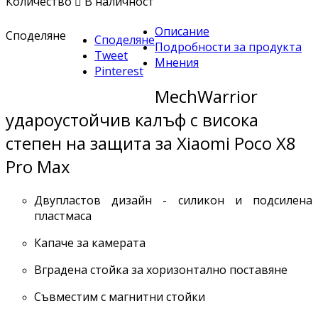
Количество

В наличност
Описание
Споделяне
Споделяне
Подробности за продукта
Tweet
Мнения
Pinterest
MechWarrior
удароустойчив калъф с висока
степен на защита за Xiaomi Poco X8
Pro Max
Двупластов дизайн - силикон и подсилена
пластмаса
Капаче за камерата
Вградена стойка за хоризонтално поставяне
Съвместим с магнитни стойки