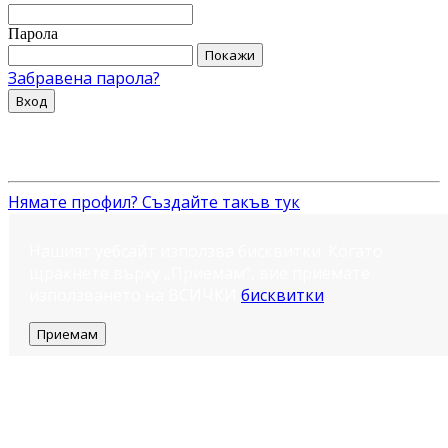
Парола
Покажи
Забравена парола?
Вход
Нямате профил? Създайте такъв тук
Нашият уебсайт използва бисквитки. Когато
щракнете върху „Приемам“, вие приемате
използването на ВСИЧКИ
бисквитки
.
Приемам