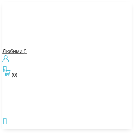
Любими (
)

(0)
