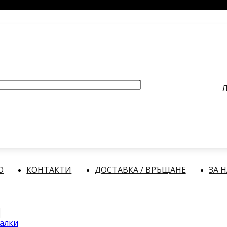
РАБОТНО ВРЕМЕ
: Делнични дни: от 9:00 до 17:00 часа
Л
О
КОНТАКТИ
ДОСТАВКА / ВРЪЩАНЕ
ЗА 
алки