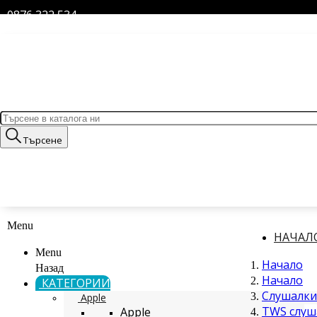
0876 322 534
Търсене
Menu
НАЧАЛ
Menu
Начало
Назад
Начало
КАТЕГОРИИ
Слушалки
Apple
TWS слуш
Apple