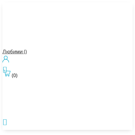
Любими (
)

(0)
