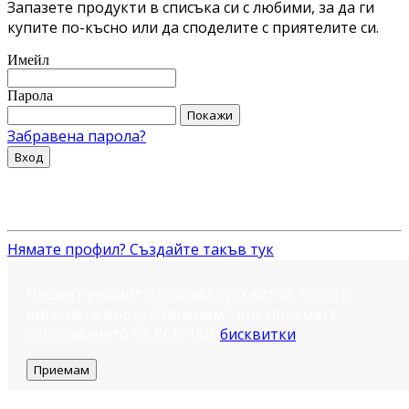
Запазете продукти в списъка си с любими, за да ги
купите по-късно или да споделите с приятелите си.
Имейл
Парола
Покажи
Забравена парола?
Вход
Нямате профил? Създайте такъв тук
Нашият уебсайт използва бисквитки. Когато
щракнете върху „Приемам“, вие приемате
използването на ВСИЧКИ
бисквитки
.
Приемам