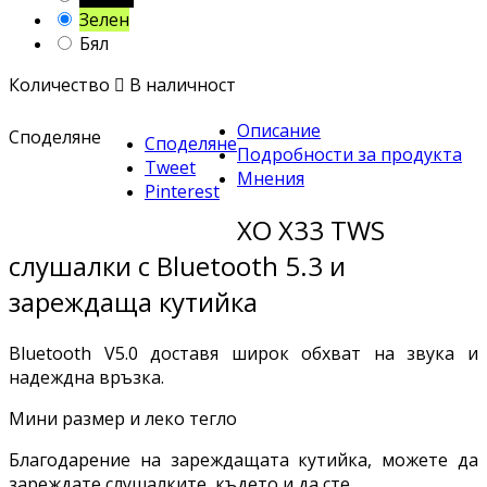
Зелен
Бял
Количество

В наличност
Описание
Споделяне
Споделяне
Подробности за продукта
Tweet
Мнения
Pinterest
XO X33 TWS
слушалки с Bluetooth 5.3 и
зареждаща кутийка
Bluetooth V5.0 доставя широк обхват на звука и
надеждна връзка.
Мини размер и леко тегло
Благодарение на зареждащата кутийка, можете да
зареждате слушалките, където и да сте.