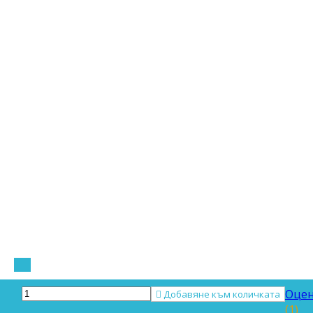
Оцен

Добавяне към количката
(1)