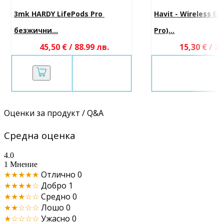
3mk HARDY LifePods Pro 
Havit - Wireless E
безжични...
Pro)...
45,50 € / 88.99 лв.
15,30 € / 29
Оценки за продукт / Q&A
Средна оценка
4.0
1 Мнение
★★★★★
Отлично
0
★★★★☆
Добро
1
★★★☆☆
Средно
0
★★☆☆☆
Лошо
0
★☆☆☆☆
Ужасно
0