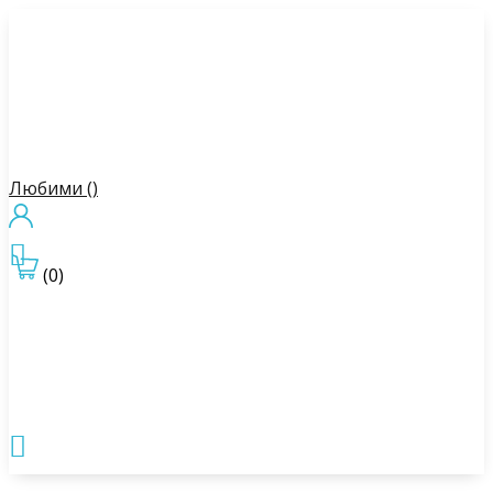
Любими (
)

(0)
