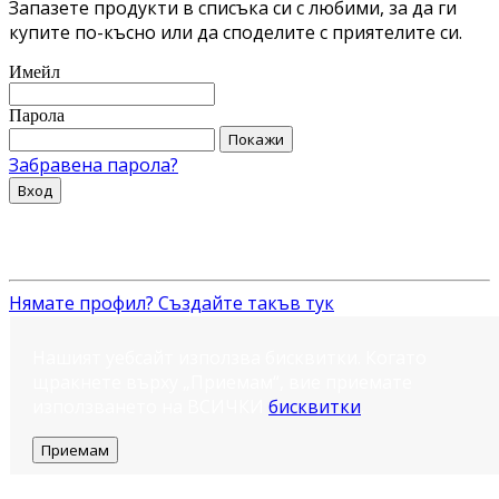
Запазете продукти в списъка си с любими, за да ги
купите по-късно или да споделите с приятелите си.
Имейл
Парола
Покажи
Забравена парола?
Вход
Нямате профил? Създайте такъв тук
Нашият уебсайт използва бисквитки. Когато
щракнете върху „Приемам“, вие приемате
използването на ВСИЧКИ
бисквитки
.
Приемам