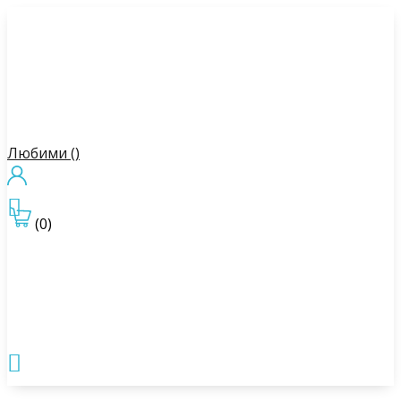
Любими (
)

(0)
