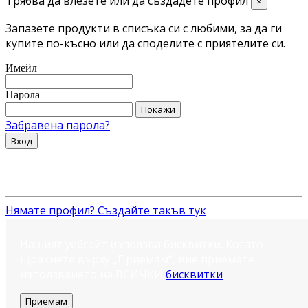
Трябва да влезете или да създадете профил
×
Запазете продукти в списъка си с любими, за да ги
купите по-късно или да споделите с приятелите си.
Имейл
Парола
Покажи
Забравена парола?
Вход
Нямате профил? Създайте такъв тук
Нашият уебсайт използва бисквитки. Когато
щракнете върху „Приемам“, вие приемате
използването на ВСИЧКИ
бисквитки
.
Приемам