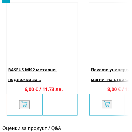
BASEUS MIS2 метални 
Floveme универса
подложки за...
магнитна стойка..
6,00 € / 11.73 лв.
8,00 € / 15
Оценки за продукт / Q&A