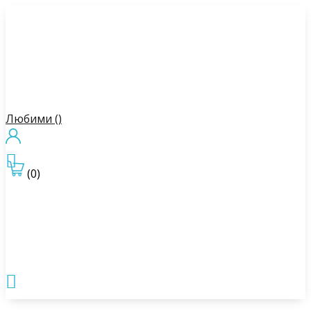
Любими (
)

(0)
