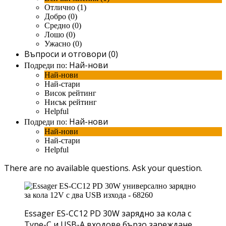
Отлично (1)
Добро (0)
Средно (0)
Лошо (0)
Ужасно (0)
Въпроси и отговори (0)
Най-нови
Подреди по:
Най-нови
Най-стари
Висок рейтинг
Нисък рейтинг
Helpful
Най-нови
Подреди по:
Най-нови
Най-стари
Helpful
There are no available questions.
Ask your question.
Essager ES-CC12 PD 30W зарядно за кола с
Type-C и USB-A входове бързо зареждане