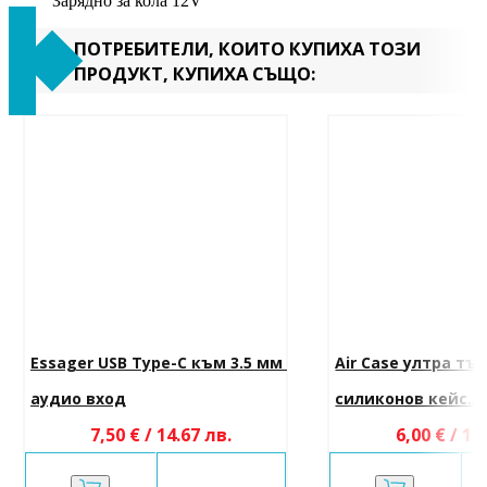
Зарядно за кола 12V
ПОТРЕБИТЕЛИ, КОИТО КУПИХА ТОЗИ
ПРОДУКТ, КУПИХА СЪЩО:
Essager USB Type-C към 3.5 мм 
Air Case ултра тъ
аудио вход
силиконов кейс...
7,50 € / 14.67 лв.
6,00 € / 11