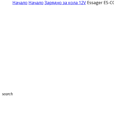
Начало
Начало
Зарядно за кола 12V
Essager ES-CC
search