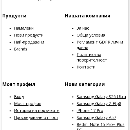
Продукти
Нашата компания
Намалени
За нас
Нови продукти
Общи условия
Най-продавани
Регламент GDPR лични
данни
Brands
Политика за
поверителност
Контакти
Моят профил
Нови категории
Вход
Samsung Galaxy S26 Ultra
Моят профил
Samsung Galaxy Z Flip8
История на поръчките
iPhone 17 Pro
Проследяване от гост
Samsung Galaxy A57
Redmi Note 15 Pro+ Plus
5G