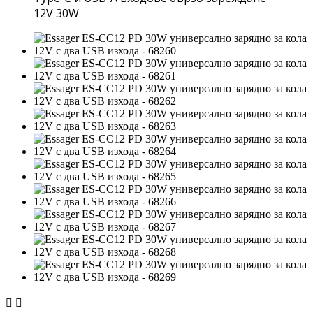
12V 30W

