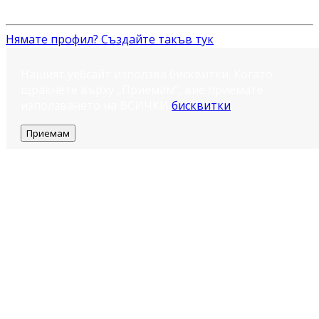
Нямате профил? Създайте такъв тук
Нашият уебсайт използва бисквитки. Когато
щракнете върху „Приемам“, вие приемате
използването на ВСИЧКИ
бисквитки
.
Приемам