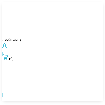
Любими (
)

(0)
