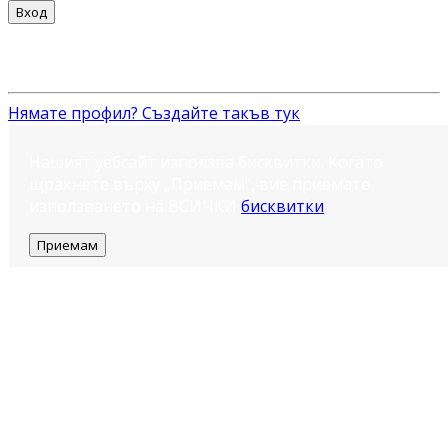
Вход
Нямате профил? Създайте такъв тук
Нашият уебсайт използва бисквитки. Когато
щракнете върху „Приемам“, вие приемате
използването на ВСИЧКИ
бисквитки
.
Приемам