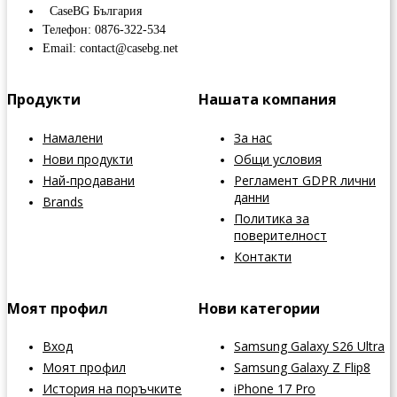
CaseBG България
Телефон: 0876-322-534
Email: contact@casebg.net
Продукти
Нашата компания
Намалени
За нас
Нови продукти
Общи условия
Най-продавани
Регламент GDPR лични
данни
Brands
Политика за
поверителност
Контакти
Моят профил
Нови категории
Вход
Samsung Galaxy S26 Ultra
Моят профил
Samsung Galaxy Z Flip8
История на поръчките
iPhone 17 Pro