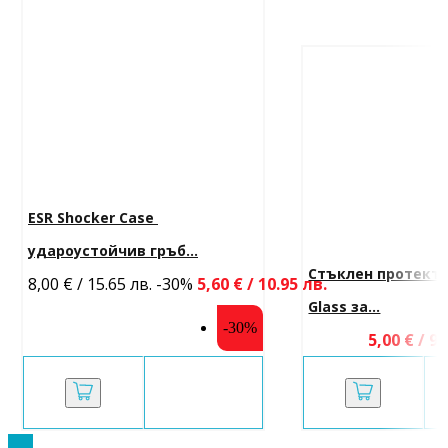
ESR Shocker Case 
удароустойчив гръб...
Стъклен протекто
8,00 € / 15.65 лв.
-30%
5,60 € / 10.95 лв.
Glass за...
-30%
5,00 € / 9.