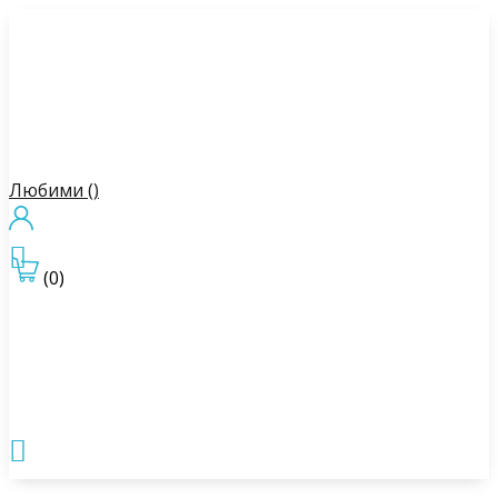
Любими (
)

(0)
