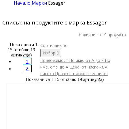
Начало
Марки
Essager
Списък на продуктите с марка Essager
Налични са 19 продукта.
Показани са 1-
Сортиране по:
15 от общо 19
Избор

артикул(а)
Приложимост
По име, от А до Я
По
1
име, от Я до А
Цена: от ниска към
2
висока
Цена: от висока към ниска
Показани са 1-15 от общо 19 артикул(а)