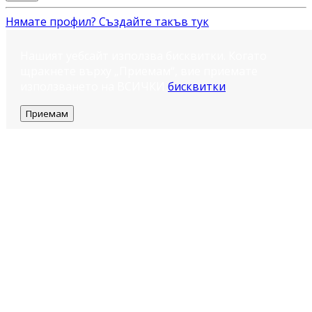
Нямате профил? Създайте такъв тук
Нашият уебсайт използва бисквитки. Когато
щракнете върху „Приемам“, вие приемате
използването на ВСИЧКИ
бисквитки
.
Приемам