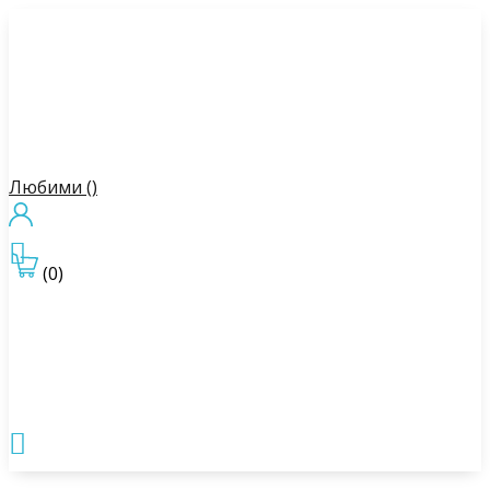
Любими (
)

(0)
