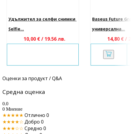
Удължител за селфи снимки 
Baseus Future Grav
Selfie...
универсална...
10,00 € / 19.56 лв.
14,80 € / 28
Оценки за продукт / Q&A
Средна оценка
0.0
0 Мнение
★★★★★
Отлично
0
★★★★☆
Добро
0
★★★☆☆
Средно
0