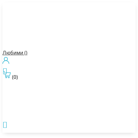
Любими (
)

(0)
