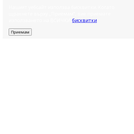
Нашият уебсайт използва бисквитки. Когато
щракнете върху „Приемам“, вие приемате
използването на ВСИЧКИ
бисквитки
.
Приемам