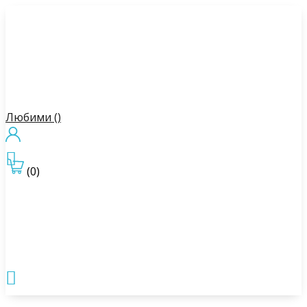
Любими (
)

(0)
