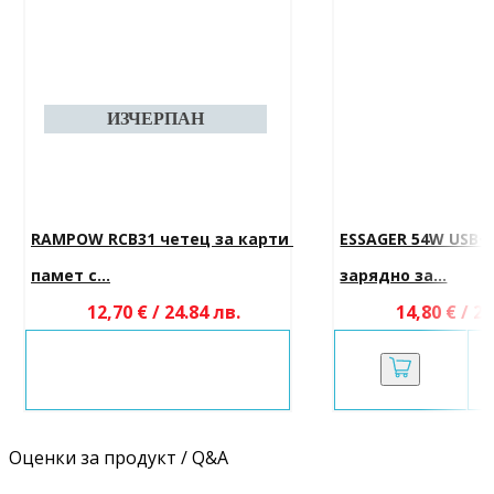
RAMPOW RCB31 четец за карти 
ESSAGER 54W USB+
памет с...
зарядно за...
12,70 € / 24.84 лв.
14,80 € / 28
Оценки за продукт / Q&A