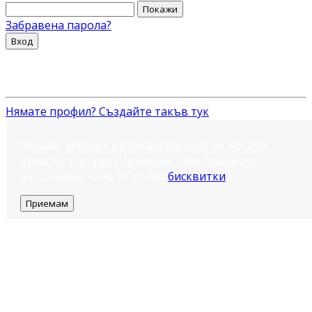
Покажи
Забравена парола?
Вход
Нямате профил? Създайте такъв тук
Нашият уебсайт използва бисквитки. Когато
щракнете върху „Приемам“, вие приемате
използването на ВСИЧКИ
бисквитки
.
Приемам