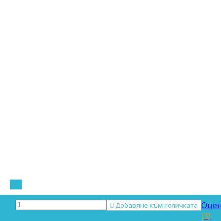
Оцен

Добавяне към количката
(3)