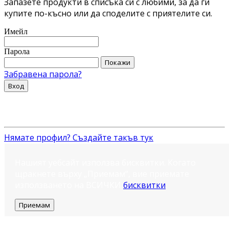
Запазете продукти в списъка си с любими, за да ги
купите по-късно или да споделите с приятелите си.
Имейл
Парола
Покажи
Забравена парола?
Вход
Нямате профил? Създайте такъв тук
Нашият уебсайт използва бисквитки. Когато
щракнете върху „Приемам“, вие приемате
използването на ВСИЧКИ
бисквитки
.
Приемам