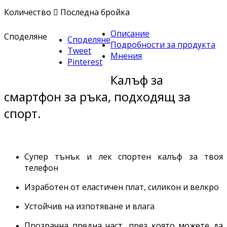
Количество

Последна бройка
Описание
Споделяне
Споделяне
Подробности за продукта
Tweet
Мнения
Pinterest
Калъф за
смартфон за ръка, подходящ за
спорт.
Супер тънък и лек спортен калъф за твоя
телефон
Изработен от еластичен плат, силикон и велкро
Устойчив на изпотяване и влага
Прозрачна предна част, през която можете да