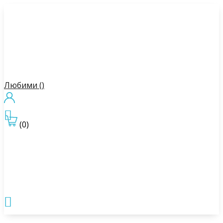
Любими (
)

(0)
