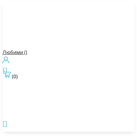
Любими (
)

(0)
