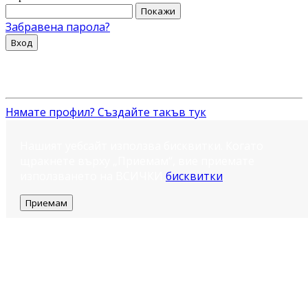
Покажи
Забравена парола?
Вход
Нямате профил? Създайте такъв тук
Нашият уебсайт използва бисквитки. Когато
щракнете върху „Приемам“, вие приемате
използването на ВСИЧКИ
бисквитки
.
Приемам