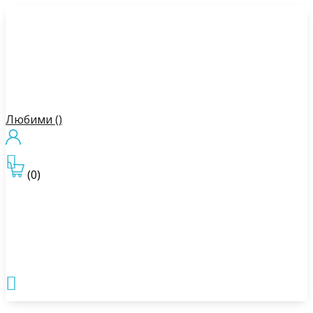
Любими (
)

(0)
