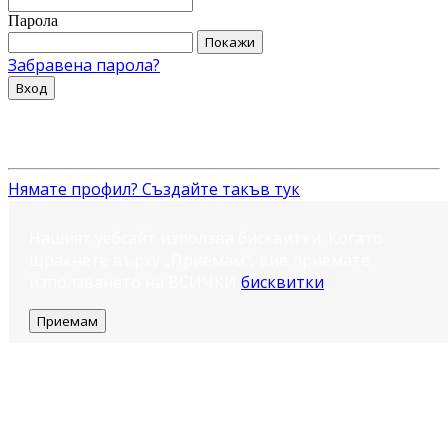
Парола
Покажи
Забравена парола?
Вход
Нямате профил? Създайте такъв тук
Нашият уебсайт използва бисквитки. Когато
щракнете върху „Приемам“, вие приемате
използването на ВСИЧКИ
бисквитки
.
Приемам