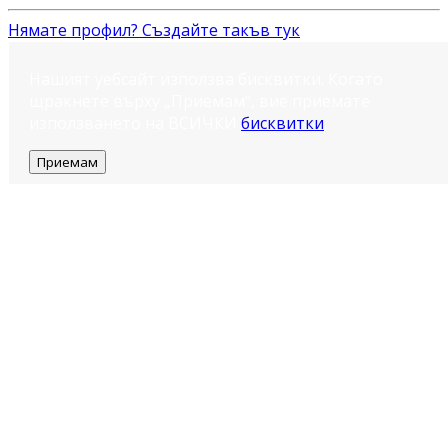
Нямате профил? Създайте такъв тук
Нашият уебсайт използва бисквитки. Когато
щракнете върху „Приемам“, вие приемате
използването на ВСИЧКИ
бисквитки
.
Приемам