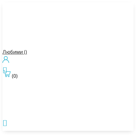
Любими (
)

(0)
