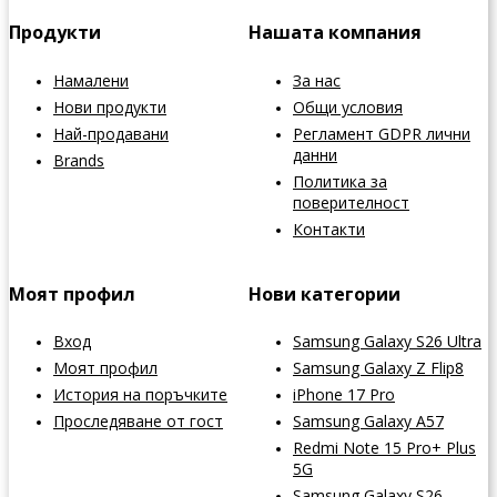
Продукти
Нашата компания
Намалени
За нас
Нови продукти
Общи условия
Най-продавани
Регламент GDPR лични
данни
Brands
Политика за
поверителност
Контакти
Моят профил
Нови категории
Вход
Samsung Galaxy S26 Ultra
Моят профил
Samsung Galaxy Z Flip8
История на поръчките
iPhone 17 Pro
Проследяване от гост
Samsung Galaxy A57
Redmi Note 15 Pro+ Plus
5G
Samsung Galaxy S26