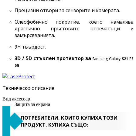
Прецизни отвори за сензорите и камерата.
Олеофобично покритие, което намалява
драстично пръстовите отпечатъци и
замърсяванията.
9H твърдост.
3D / 5D стъклен протектор за
Samsung Galaxy
S21 FE
5G
Техническо описание
Вид аксесоар
Защита за екрана
ПОТРЕБИТЕЛИ, КОИТО КУПИХА ТОЗИ
ПРОДУКТ, КУПИХА СЪЩО: