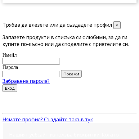
Трябва да влезете или да създадете профил
×
Запазете продукти в списъка си с любими, за да ги
купите по-късно или да споделите с приятелите си.
Имейл
Парола
Покажи
Забравена парола?
Вход
Нямате профил? Създайте такъв тук
Нашият уебсайт използва бисквитки. Когато