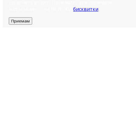
щракнете върху „Приемам“, вие приемате
използването на ВСИЧКИ
бисквитки
.
Приемам