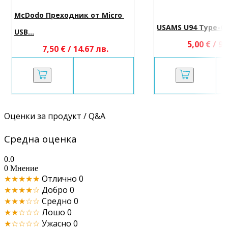
McDodo Преходник от Micro 
USAMS U94 Type-C
USB...
5,00 € / 9.
7,50 € / 14.67 лв.
Оценки за продукт / Q&A
Средна оценка
0.0
0 Мнение
★★★★★
Отлично
0
★★★★☆
Добро
0
★★★☆☆
Средно
0
★★☆☆☆
Лошо
0
★☆☆☆☆
Ужасно
0