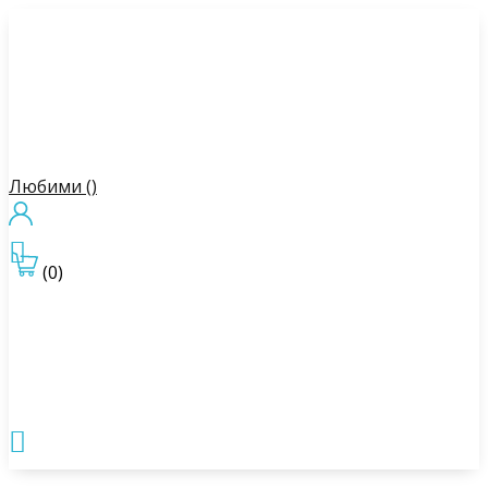
Любими (
)

(0)
