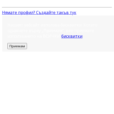
Нямате профил? Създайте такъв тук
Нашият уебсайт използва бисквитки. Когато
щракнете върху „Приемам“, вие приемате
използването на ВСИЧКИ
бисквитки
.
Приемам