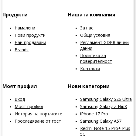
Продукти
Нашата компания
Намалени
За нас
Нови продукти
Общи условия
Най-продавани
Регламент GDPR лични
данни
Brands
Политика за
поверителност
Контакти
Моят профил
Нови категории
Вход
Samsung Galaxy S26 Ultra
Моят профил
Samsung Galaxy Z Flip8
История на поръчките
iPhone 17 Pro
Проследяване от гост
Samsung Galaxy A57
Redmi Note 15 Pro+ Plus
5G