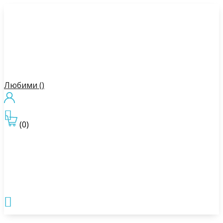
Любими (
)

(0)
