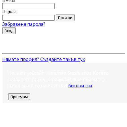
Имейл
Парола
Покажи
Забравена парола?
Вход
Нямате профил? Създайте такъв тук
Нашият уебсайт използва бисквитки. Когато
щракнете върху „Приемам“, вие приемате
използването на ВСИЧКИ
бисквитки
.
Приемам