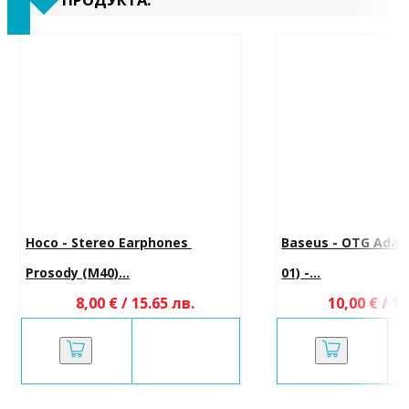
Hoco - Stereo Earphones 
Baseus - OTG Adap
Prosody (M40)...
01) -...
8,00 € / 15.65 лв.
10,00 € / 19