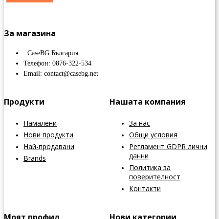
За магазина
CaseBG България
Телефон: 0876-322-534
Email: contact@casebg.net
Продукти
Нашата компания
Намалени
За нас
Нови продукти
Общи условия
Най-продавани
Регламент GDPR лични
данни
Brands
Политика за
поверителност
Контакти
Моят профил
Нови категории