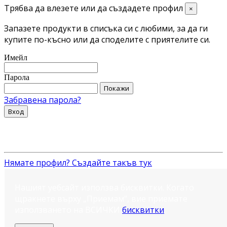
Трябва да влезете или да създадете профил
×
Запазете продукти в списъка си с любими, за да ги
купите по-късно или да споделите с приятелите си.
Имейл
Парола
Покажи
Забравена парола?
Вход
Нямате профил? Създайте такъв тук
Нашият уебсайт използва бисквитки. Когато
щракнете върху „Приемам“, вие приемате
използването на ВСИЧКИ
бисквитки
.