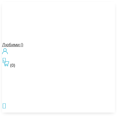
Любими (
)

(0)
