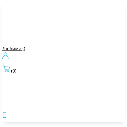
Любими (
)

(0)
