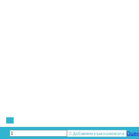
Оцен

Добавяне към количката