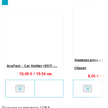
Универсална стой
Acefast - Car Holder (D57) -...
Clipper
10,00 € / 19.56 лв.
8,00 € / 15
Оценки за продукт / Q&A