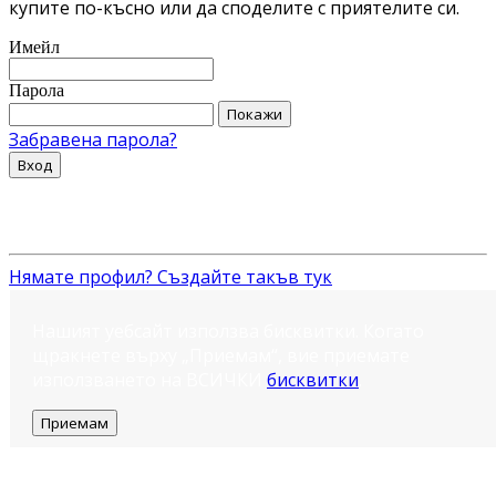
купите по-късно или да споделите с приятелите си.
Имейл
Парола
Покажи
Забравена парола?
Вход
Нямате профил? Създайте такъв тук
Нашият уебсайт използва бисквитки. Когато
щракнете върху „Приемам“, вие приемате
използването на ВСИЧКИ
бисквитки
.
Приемам