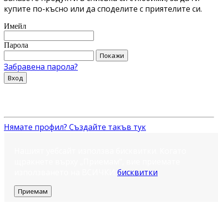
купите по-късно или да споделите с приятелите си.
Имейл
Парола
Покажи
Забравена парола?
Вход
Нямате профил? Създайте такъв тук
Нашият уебсайт използва бисквитки. Когато
щракнете върху „Приемам“, вие приемате
използването на ВСИЧКИ
бисквитки
.
Приемам