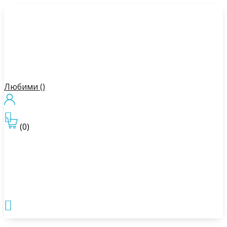
Любими (
)

(0)
