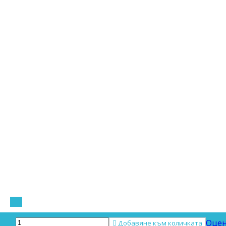
Оцен

Добавяне към количката