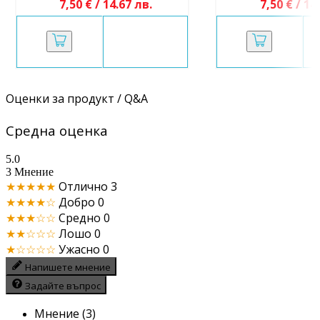
7,50 € / 14.67 лв.
7,50 € / 14
Оценки за продукт / Q&A
Средна оценка
5.0
3 Мнение
★★★★★
Отлично
3
★★★★☆
Добро
0
★★★☆☆
Средно
0
★★☆☆☆
Лошо
0
★☆☆☆☆
Ужасно
0
Напишете мнение
Задайте въпрос
Мнение (3)