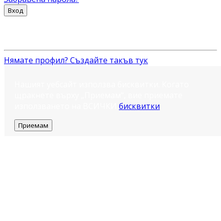
Вход
Нямате профил? Създайте такъв тук
Нашият уебсайт използва бисквитки. Когато
щракнете върху „Приемам“, вие приемате
използването на ВСИЧКИ
бисквитки
.
Приемам