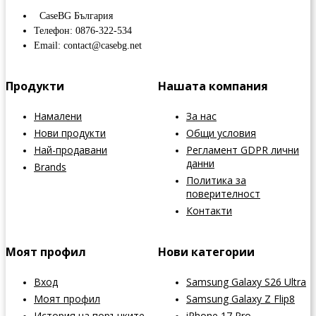
CaseBG България
Телефон: 0876-322-534
Email: contact@casebg.net
Продукти
Нашата компания
Намалени
За нас
Нови продукти
Общи условия
Най-продавани
Регламент GDPR лични
данни
Brands
Политика за
поверителност
Контакти
Моят профил
Нови категории
Вход
Samsung Galaxy S26 Ultra
Моят профил
Samsung Galaxy Z Flip8
История на поръчките
iPhone 17 Pro