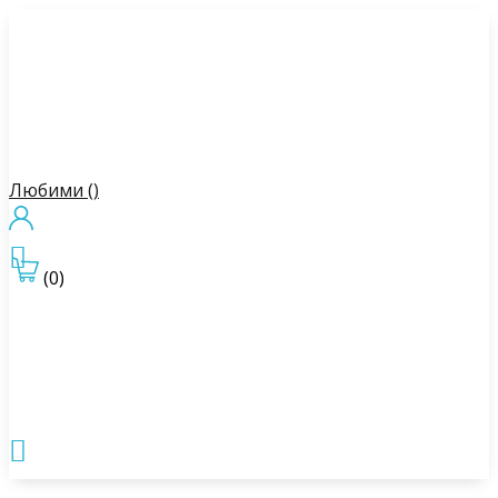
Любими (
)

(0)
