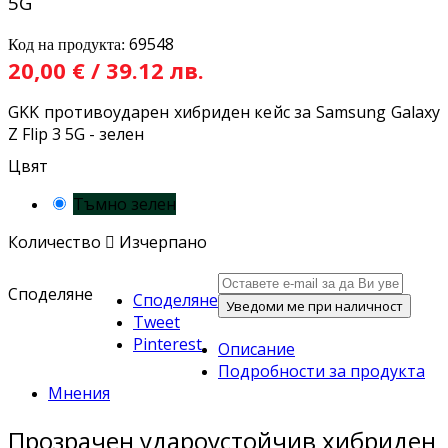
5G
69548
Код на продукта:
20,00 € / 39.12 лв.
GKK противоударен хибриден кейс за Samsung Galaxy
Z Flip 3 5G - зелен
Цвят
Тъмно зелен
Количество

Изчерпано
Споделяне
Споделяне
Уведоми ме при наличност
Tweet
Pinterest
Описание
Подробности за продукта
Мнения
Прозрачен удароустойчив хибриден