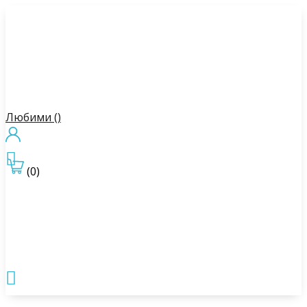
Любими (
)

(0)
