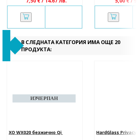
7,50 € / 14.67 лв.
5,00 € / 9.
В СЛЕДНАТА КАТЕГОРИЯ ИМА ОЩЕ 20
ПРОДУКТА:
XO WX020 безжично Qi 
HardGlass Privacy 