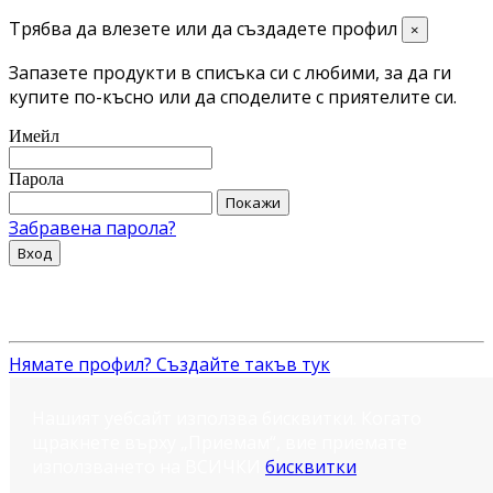
Трябва да влезете или да създадете профил
×
Запазете продукти в списъка си с любими, за да ги
купите по-късно или да споделите с приятелите си.
Имейл
Парола
Покажи
Забравена парола?
Вход
Нямате профил? Създайте такъв тук
Нашият уебсайт използва бисквитки. Когато
щракнете върху „Приемам“, вие приемате
използването на ВСИЧКИ
бисквитки
.