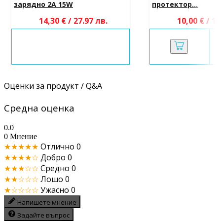
зарядно 2A 15W
протектор...
14,30 € / 27.97 лв.
10,00 € / 19
Оценки за продукт / Q&A
Средна оценка
0.0
0 Мнение
★★★★★
Отлично
0
★★★★☆
Добро
0
★★★☆☆
Средно
0
★★☆☆☆
Лошо
0
★☆☆☆☆
Ужасно
0
Напишете мнение
Задайте въпрос