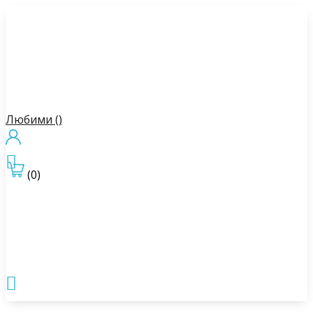
Любими (
)

(0)
