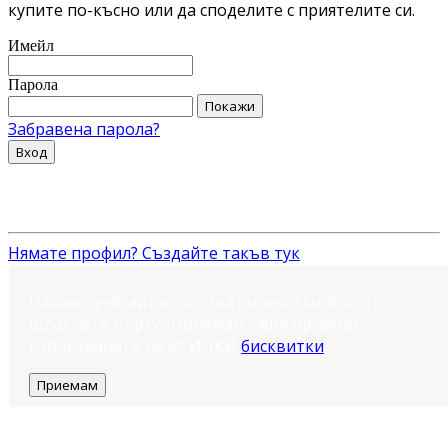
купите по-късно или да споделите с приятелите си.
Имейл
Парола
Покажи
Забравена парола?
Вход
Нямате профил? Създайте такъв тук
Нашият уебсайт използва бисквитки. Когато
щракнете върху „Приемам“, вие приемате
използването на ВСИЧКИ
бисквитки
.
Приемам