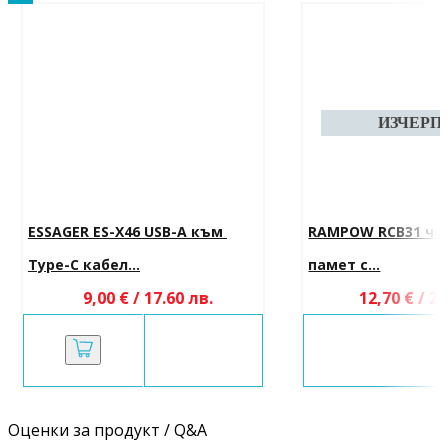
ESSAGER ES-X46 USB-A към 
RAMPOW RCB31 чет
Type-C кабел...
памет с...
9,00 € / 17.60 лв.
12,70 € / 24
Оценки за продукт / Q&A