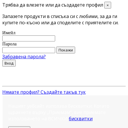
Трябва да влезете или да създадете профил
×
Запазете продукти в списъка си с любими, за да ги
купите по-късно или да споделите с приятелите си.
Имейл
Парола
Покажи
Забравена парола?
Вход
Нямате профил? Създайте такъв тук
Нашият уебсайт използва бисквитки. Когато
щракнете върху „Приемам“, вие приемате
използването на ВСИЧКИ
бисквитки
.