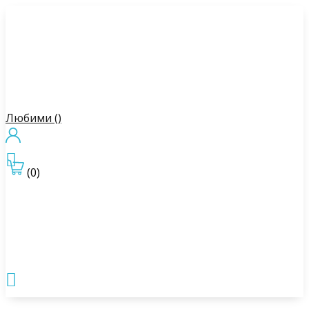
Любими (
)

(0)
