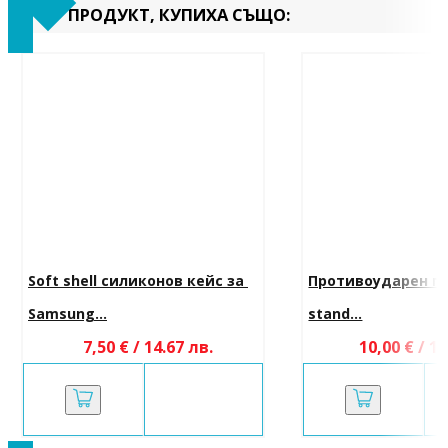
ПРОДУКТ, КУПИХА СЪЩО:
Soft shell силиконов кейс за 
Противоударен гръ
Samsung...
stand...
7,50 € / 14.67 лв.
10,00 € / 19