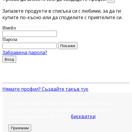
Запазете продукти в списъка си с любими, за да ги
купите по-късно или да споделите с приятелите си.
Имейл
Парола
Покажи
Забравена парола?
Вход
Нямате профил? Създайте такъв тук
Нашият уебсайт използва бисквитки. Когато
щракнете върху „Приемам“, вие приемате
използването на ВСИЧКИ
бисквитки
.
Приемам