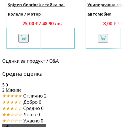
Spigen Gearlock стойка за 
Универсална стой
колело / мотор
автомобил
25,00 € / 48.90 лв.
8,00 € / 15
Оценки за продукт / Q&A
Средна оценка
5.0
2 Мнение
★★★★★
Отлично
2
★★★★☆
Добро
0
★★★☆☆
Средно
0
★★☆☆☆
Лошо
0
★☆☆☆☆
Ужасно
0