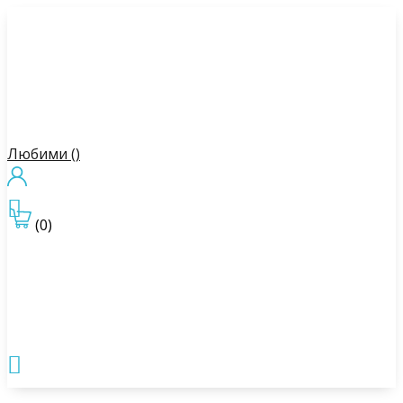
Любими (
)

(0)
