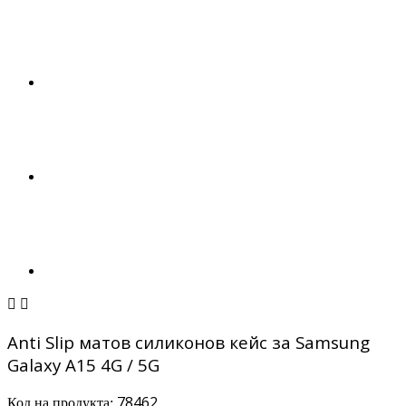


Anti Slip матов силиконов кейс за Samsung
Galaxy A15 4G / 5G
78462
Код на продукта: