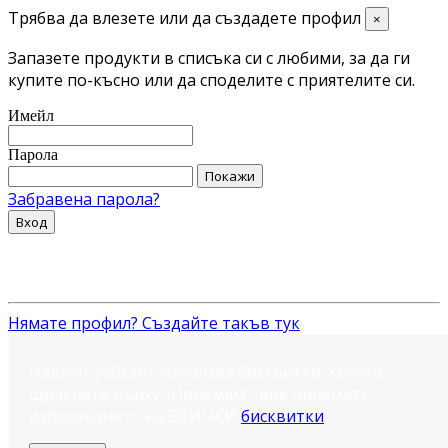
Трябва да влезете или да създадете профил
×
Запазете продукти в списъка си с любими, за да ги
купите по-късно или да споделите с приятелите си.
Имейл
Парола
Покажи
Забравена парола?
Вход
Нямате профил? Създайте такъв тук
Нашият уебсайт използва бисквитки. Когато
щракнете върху „Приемам“, вие приемате
използването на ВСИЧКИ
бисквитки
.