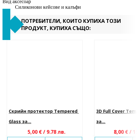
Вид аксесоар
Силиконови кейсове и калъфи
ПОТРЕБИТЕЛИ, КОИТО КУПИХА ТОЗИ
ПРОДУКТ, КУПИХА СЪЩО:
Скрийн протектор Tempered 
3D Full Cover Temp
Glass за...
за...
5,00 € / 9.78 лв.
8,00 € / 15