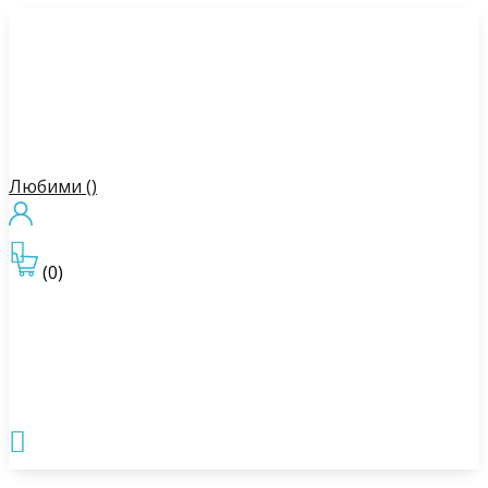
Любими (
)

(0)
