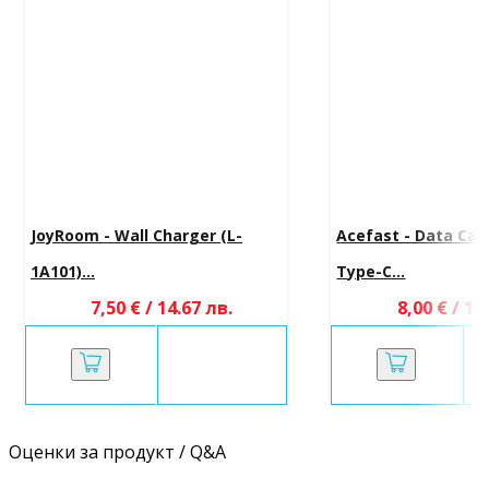
JoyRoom - Wall Charger (L-
Acefast - Data Cabl
1A101)...
Type-C...
7,50 € / 14.67 лв.
8,00 € / 15
Оценки за продукт / Q&A