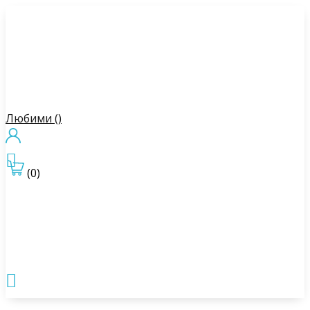
Любими (
)

(0)
