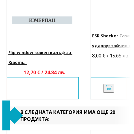
ESR Shocker Case 
удароустойчив гръ
Flip window кожен калъф за 
8,00 € / 15.65 лв.
-
Xiaomi...
12,70 € / 24.84 лв.
В СЛЕДНАТА КАТЕГОРИЯ ИМА ОЩЕ 20
ПРОДУКТА: