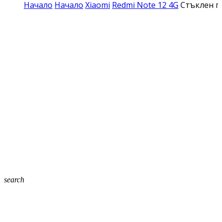
Начало
Начало
Xiaomi
Redmi Note 12 4G
Стъклен п
search