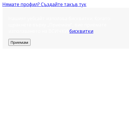
Нямате профил? Създайте такъв тук
Нашият уебсайт използва бисквитки. Когато
щракнете върху „Приемам“, вие приемате
използването на ВСИЧКИ
бисквитки
.
Приемам