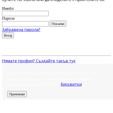
Имейл
Парола
Покажи
Забравена парола?
Вход
Нямате профил? Създайте такъв тук
Нашият уебсайт използва бисквитки. Когато
щракнете върху „Приемам“, вие приемате
използването на ВСИЧКИ
бисквитки
.
Приемам