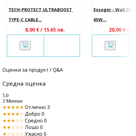
TECH-PROTECT ULTRABOOST 
Essager - Wall Cha
TYPE-C CABLE...
65W...
8,00 € / 15.65 лв.
20,00 € / 39
Оценки за продукт / Q&A
Средна оценка
5.0
3 Мнение
★★★★★
Отлично
3
★★★★☆
Добро
0
★★★☆☆
Средно
0
★★☆☆☆
Лошо
0
★☆☆☆☆
Ужасно
0