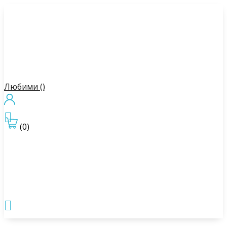
Любими (
)

(0)
