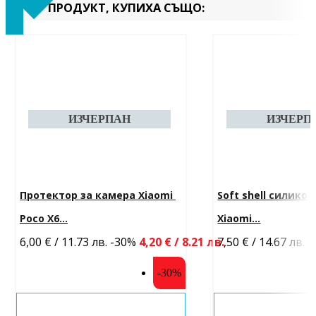
ПРОДУКТ, КУПИХА СЪЩО:
Протектор за камера Xiaomi 
Soft shell силикон
Poco X6...
Xiaomi...
6,00 € / 11.73 лв.
-30%
4,20 € / 8.21 лв.
7,50 € / 14.67 лв.
-
-30%