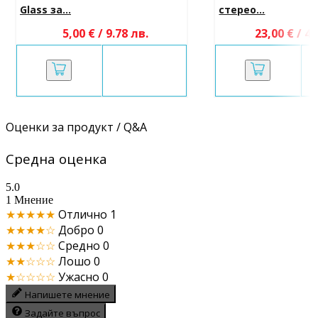
Glass за...
стерео...
5,00 € / 9.78 лв.
23,00 € / 44
Оценки за продукт / Q&A
Средна оценка
5.0
1 Мнение
★★★★★
Отлично
1
★★★★☆
Добро
0
★★★☆☆
Средно
0
★★☆☆☆
Лошо
0
★☆☆☆☆
Ужасно
0
Напишете мнение
Задайте въпрос