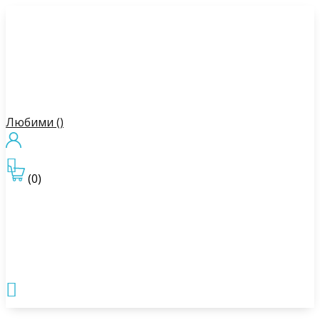
Любими (
)

(0)
