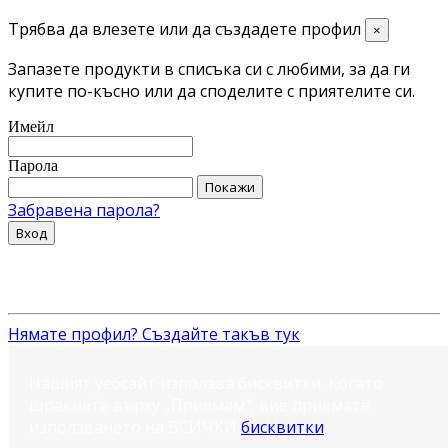
Трябва да влезете или да създадете профил
×
Запазете продукти в списъка си с любими, за да ги
купите по-късно или да споделите с приятелите си.
Имейл
Парола
Покажи
Забравена парола?
Вход
Нямате профил? Създайте такъв тук
Нашият уебсайт използва бисквитки. Когато
щракнете върху „Приемам“, вие приемате
използването на ВСИЧКИ
бисквитки
.