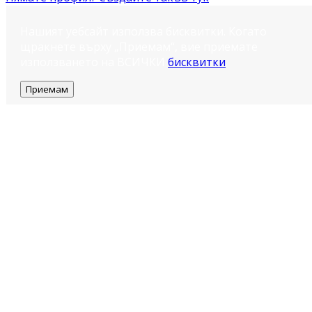
Нашият уебсайт използва бисквитки. Когато
щракнете върху „Приемам“, вие приемате
използването на ВСИЧКИ
бисквитки
.
Приемам