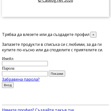
© Casebg.net 2026
Трябва да влезете или да създадете профил
×
Запазете продукти в списъка си с любими, за да ги
купите по-късно или да споделите с приятелите си.
Имейл
Парола
Покажи
Забравена парола?
Вход
Нямате профил? Създайте такъв тук