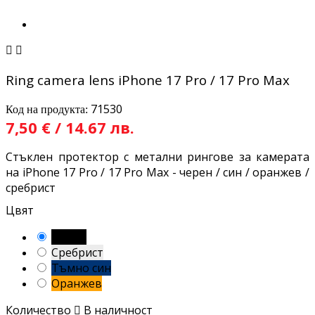


Ring camera lens iPhone 17 Pro / 17 Pro Max
71530
Код на продукта:
7,50 € / 14.67 лв.
Стъклен протектор с метални рингове за камерата
на iPhone 17 Pro / 17 Pro Max - черен / син / оранжев /
сребрист
Цвят
Черен
Сребрист
Тъмно син
Оранжев
Количество

В наличност