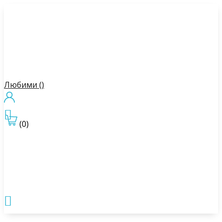
Любими (
)

(0)
