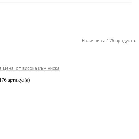
Налични са 176 продукта.
ка
Цена: от висока към ниска
176 артикул(а)