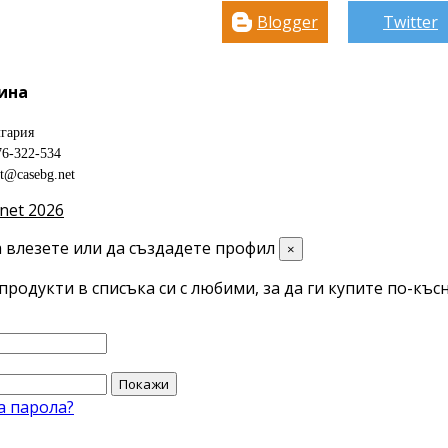
Blogger
Twitter
ина
гария
76-322-534
ct@casebg.net
net 2026
 влезете или да създадете профил
×
продукти в списъка си с любими, за да ги купите по-късн
Покажи
а парола?