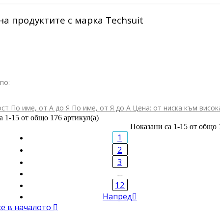
на продуктите с марка Techsuit
по:
ост
По име, от А до Я
По име, от Я до А
Цена: от ниска към висо
а 1-15 от общо 176 артикул(а)
Показани са 1-15 от общо 
1
2
3
…
12
Напред

се в началото
