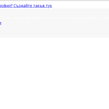
рофил? Създайте такъв тук
ебсайт използва бисквитки. Когато щракнете върху „П
и
.