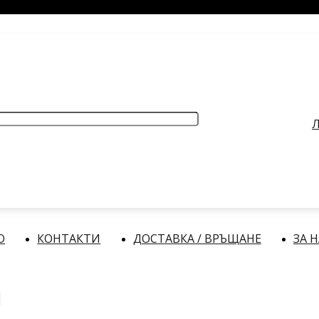
РАБОТНО ВРЕМЕ
: Делнични дни: от 9:00 до 17:00 часа
Л
О
КОНТАКТИ
ДОСТАВКА / ВРЪЩАНЕ
ЗА 