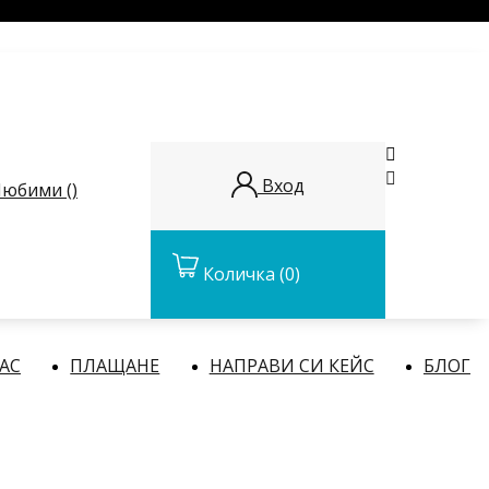


Вход
юбими (
)
Количка
(0)
НАС
ПЛАЩАНЕ
НАПРАВИ СИ КЕЙС
БЛОГ